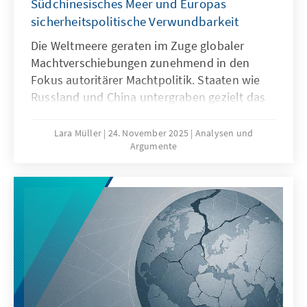
Südchinesisches Meer und Europas
sicherheitspolitische Verwundbarkeit
Die Weltmeere geraten im Zuge globaler
Machtverschiebungen zunehmend in den
Fokus autoritärer Machtpolitik. Staaten wie
Russland und China untergraben gezielt das
Seerecht, um maritime Räume strategisch zu
formen – eine Praxis, die als „Lawfare“
Lara Müller
24. November 2025
Analysen und
Argumente
bekannt ist. In der Ostsee zeigen
Sabotageakte Europas Verwundbarkeit, im
Südchinesischen Meer demonstriert China,
wie Recht zur Machtfrage wird. Beide Fälle
verdeutlichen: Wo das Seerecht unterwandert
wird, geraten Europas Sicherheit,
Handlungsfähigkeit und die regelbasierte
Ordnung ins Wanken.