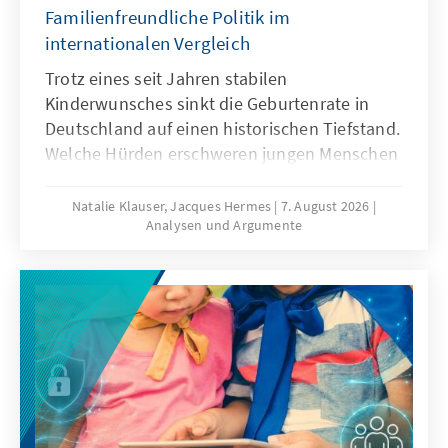
Familienfreundliche Politik im
internationalen Vergleich
Trotz eines seit Jahren stabilen
Kinderwunsches sinkt die Geburtenrate in
Deutschland auf einen historischen Tiefstand.
Welche Hürden erschweren jungen Menschen
die Familiengründung und welche politischen
Rahmenbedingungen können dazu beitragen,
Natalie Klauser, Jacques Hermes
7. August 2026
Analysen und Argumente
dass mehr Kinderwünsche verwirklicht
werden? Aktuelle Forschungsergebnisse und
ein Vergleich familienpolitischer Ansätze
verschiedener Länder liefern Hinweise für
eine bedarfsgerechte Weiterentwicklung der
Familienpolitik in Deutschland.