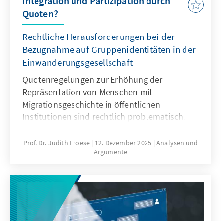
Integration und Partizipation durch
Quoten?
Rechtliche Herausforderungen bei der
Bezugnahme auf Gruppenidentitäten in der
Einwanderungsgesellschaft
Quotenregelungen zur Erhöhung der
Repräsentation von Menschen mit
Migrationsgeschichte in öffentlichen
Institutionen sind rechtlich problematisch.
Das Grundgesetz verbietet Differenzierungen
nach Herkunft. Für Quoten zugunsten von
Prof. Dr. Judith Froese
12. Dezember 2025
Analysen und
Argumente
Menschen mit Migrationsgeschichte fehlt eine
verfassungsrechtliche Grundlage. Das Papier
zeigt: Sonderregelungen für neu
eingewanderte Menschen sind nur zu Beginn
sinnvoll. Später besteht die herausfordernde
Aufgabe der Abgrenzung der Gruppe.