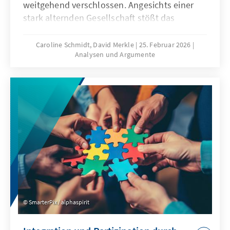
weitgehend verschlossen. Angesichts einer
stark alternden Gesellschaft stößt das
Wirtschaftsmodell Chinas zunehmend an
seine Grenzen, was die gezielte Anwerbung
Caroline Schmidt, David Merkle
25. Februar 2026
Analysen und Argumente
ausländischer Fach- und Arbeitskräfte auf
absehbare Zeit erfordern könnte. Für
Deutschland und Europa könnte mit China ein
neuer Wettbewerber im globalen Wettbewerb
um Talente entstehen.
SmarterPix / alphaspirit