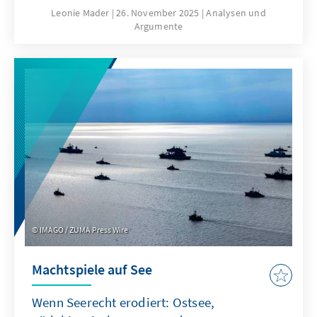
hierfür sind nicht nur technische
Leonie Mader
26. November 2025
Analysen und
Argumente
Eigenschaften von ChatGPT, sondern auch
Produkteigenschaften wie die Transparenz
oder die Spezifikation. Für Europa geht es
deshalb nicht darum, ChatGPT mit
Verzögerung nachzubauen. Vielmehr gilt es
eigene Modelle zu entwickeln oder
außereuropäische so anzupassen, dass sie als
Produkte besser zu den institutionalisierten
Strukturen passen.
IMAGO / ZUMA Press Wire
Machtspiele auf See
Wenn Seerecht erodiert: Ostsee,