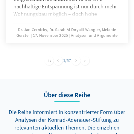
nachhaltige Entspannung ist nur durch mehr
Wohnungsbau möglich – doch hohe
Baukosten und komplexe regulatorische
Vorgaben bremsen die Bautätigkeit erheblich.
Dr. Jan Cernicky, Dr. Sarah Al Doyaili-Wangler, Melanie
Gerster
17. November 2025
Analysen und Argumente
Zur Lösung des Problems bedarf es einer
dringenden Reduktion regulatorischer
Komplexität.
1
/57
Über diese Reihe
Die Reihe informiert in konzentrierter Form über
Analysen der Konrad-Adenauer-Stiftung zu
relevanten aktuellen Themen. Die einzelnen