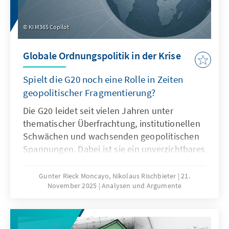
KI M365 Copilot
Globale Ordnungspolitik in der Krise
Spielt die G20 noch eine Rolle in Zeiten
geopolitischer Fragmentierung?
Die G20 leidet seit vielen Jahren unter
thematischer Überfrachtung, institutionellen
Schwächen und wachsenden geopolitischen
Spannungen. Dabei ist sie ein unverzichtbares
Format für die globale Ordnungspolitik und
muss daher ihre Legitimität und Wirksamkeit
Gunter Rieck Moncayo, Nikolaus Rischbieter
21.
November 2025
Analysen und Argumente
zurückgewinnen. Dies kann nur gelingen,
wenn die G20 sich auf ihr Kernmandat
konzentriert, die Troika zu einer mehrjährigen
Planungsinstanz weiterentwickelt, die OECD