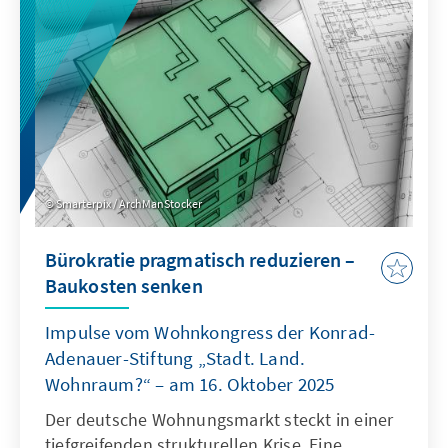
als Quasi-Sekretariat institutionell stärkt und
ihre Arbeitsweise stärker auf umsetzbare
Ergebnisse ausrichtet.
Smarterpix / ArchManStocker
Bürokratie pragmatisch reduzieren –
Baukosten senken
Impulse vom Wohnkongress der Konrad-
Adenauer-Stiftung „Stadt. Land.
Wohnraum?“ – am 16. Oktober 2025
Der deutsche Wohnungsmarkt steckt in einer
tiefgreifenden strukturellen Krise. Eine