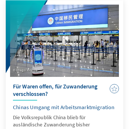
Antwort. Dafür bedarf es einer KI-Strategie,
die wesentliche Herausforderungen gezielt
adressiert und die Möglichkeiten von KI nach
ethischen Richtlinien aktiv nutzt, um effizient
abschrecken zu können.
Imago/ Xinhua
Für Waren offen, für Zuwanderung
verschlossen?
Chinas Umgang mit Arbeitsmarktmigration
Die Volksrepublik China blieb für
ausländische Zuwanderung bisher