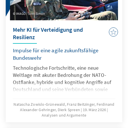
IMAGO / Sven Simon
Mehr KI für Verteidigung und
Resilienz
Impulse für eine agile zukunftsfähige
Bundeswehr
Technologische Fortschritte, eine neue
Weltlage mit akuter Bedrohung der NATO-
Ostflanke, hybride und kognitive Angriffe auf
Deutschland und seine Verbündeten sowie
veränderte Kommunikationsbedingungen
stellen die Bundeswehr vor neue
Natascha Zowislo-Grünewald, Franz Beitzinger, Ferdinand
Alexander Gehringer, Dierk Spreen
19. März 2026
Herausforderungen. Künstliche Intelligenz ist
Analysen und Argumente
aber nicht nur Treiber bei diesen
Entwicklungen, sondern zugleich eine