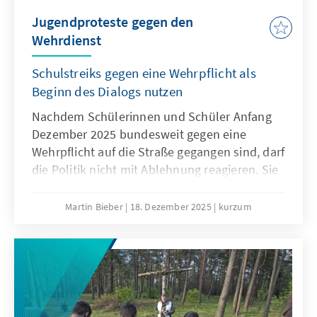
Jugendproteste gegen den
Wehrdienst
Schulstreiks gegen eine Wehrpflicht als
Beginn des Dialogs nutzen
Nachdem Schülerinnen und Schüler Anfang
Dezember 2025 bundesweit gegen eine
Wehrpflicht auf die Straße gegangen sind, darf
die Politik nicht mit Ablehnung reagieren. Sie
muss den Sorgen und Bedürfnissen der
jungen Generation offen begegnen. Nur wenn
Martin Bieber
18. Dezember 2025
kurzum
die Jugend einbezogen wird, werden
Maßnahmen wie das
Wehrdienstmodernisierungsgesetz oder ein
potenzieller Gesellschaftsdienst Akzeptanz
finden können.