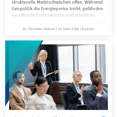
strukturelle Marktschwächen offen. Während
Geopolitik die Energiepreise treibt, gefährden
ausufernde Systemkosten und staatliche
Abgaben unsere Wirtschaftssubstanz. Eine
resiliente Energiewende wirkt dem entgegen
Dr. Christian Hübner
13. März 2026
kurzum
und ist auch bei sinkenden fossilen Preisen
wettbewerbsfähig. So lässt sich unser
Industriestandort sichern und verhindert,
dass Klimaschutz durch den Verlust
wertvoller Wertschöpfung erkauft wird.
smarterpix / HayDmitriy