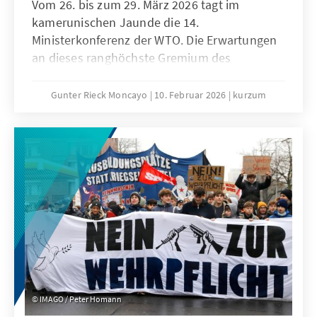
Vom 26. bis zum 29. März 2026 tagt im
kamerunischen Jaunde die 14.
Ministerkonferenz der WTO. Die Erwartungen
an dieses ranghöchste Gremium des
Welthandels sind denkbar niedrig. Niemand
geht ernsthaft davon aus, dass der seit der 4.
Gunter Rieck Moncayo
10. Februar 2026
kurzum
Ministerkonferenz in Doha andauernde
Stillstand aufgelöst werden kann. Die seit
Jahren geforderte grundlegende Reform der
WTO wird auch dieses Mal nicht gelingen. Das
ist zwar keine gute Nachricht für die globale
Handelsordnung, es bedeutet aber nicht, dass
den konstruktiven Kräften innerhalb der
Weltgemeinschaft und insbesondere der EU
die Hände gebunden sind.
IMAGO / Peter Homann