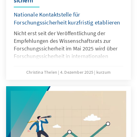
sichern
Nationale Kontaktstelle für
Forschungssicherheit kurzfristig etablieren
Nicht erst seit der Veröffentlichung der
Empfehlungen des Wissenschaftsrats zur
Forschungssicherheit im Mai 2025 wird über
Forschungssicherheit in internationalen
Kooperationen intensiv diskutiert. Waren
diese noch bis vor wenigen Jahren im
Christina Thelen
4. Dezember 2025
kurzum
Regelfall positiv belegt – gilt doch
Internationalität in der Forschung als
Wissenstreiber und Goldstandard – rücken
spätestens seit dem Überfall Russlands auf
die Ukraine, die Risiken internationaler
Kooperationen immer mehr in den Fokus.