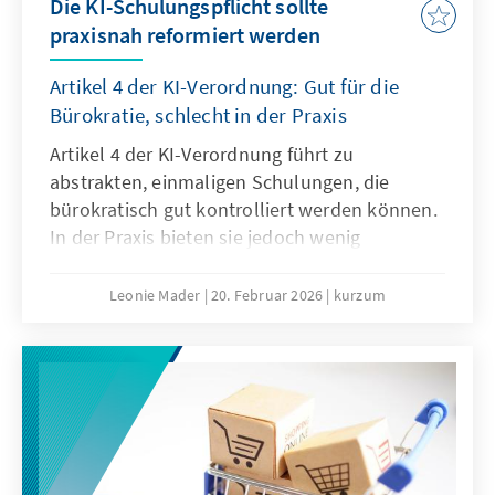
Die KI-Schulungspflicht sollte
praxisnah reformiert werden
Artikel 4 der KI-Verordnung: Gut für die
Bürokratie, schlecht in der Praxis
Artikel 4 der KI-Verordnung führt zu
abstrakten, einmaligen Schulungen, die
bürokratisch gut kontrolliert werden können.
In der Praxis bieten sie jedoch wenig
tatsächlichen Mehrwert, es braucht vielmehr
agile, sektorale Lehr- und Lernangebote. Der
Leonie Mader
20. Februar 2026
kurzum
Passus sollte deshalb mit dem Digitalen
Omnibus modifiziert werden.