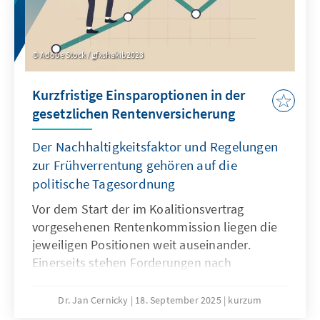
Adobe Stock / gfxshakib2023
Kurzfristige Einsparoptionen in der
gesetzlichen Rentenversicherung
Der Nachhaltigkeitsfaktor und Regelungen
zur Frühverrentung gehören auf die
politische Tagesordnung
Vor dem Start der im Koalitionsvertrag
vorgesehenen Rentenkommission liegen die
jeweiligen Positionen weit auseinander.
Einerseits stehen Forderungen nach
Einsparungen, andererseits wird jegliche
Kürzung von Leistungen abgelehnt. Eine
Dr. Jan Cernicky
18. September 2025
kurzum
notwendige große Rentenreform, die auch