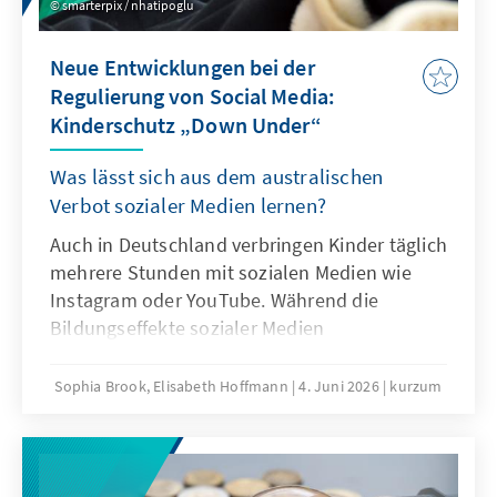
smarterpix / nhatipoglu
Neue Entwicklungen bei der
Regulierung von Social Media:
Kinderschutz „Down Under“
Was lässt sich aus dem australischen
Verbot sozialer Medien lernen?
Auch in Deutschland verbringen Kinder täglich
mehrere Stunden mit sozialen Medien wie
Instagram oder YouTube. Während die
Bildungseffekte sozialer Medien
überschaubar sind, mehren sich die Belege
für Suchtgefahr und weitere problematische
Sophia Brook, Elisabeth Hoffmann
4. Juni 2026
kurzum
Folgen intensiven Konsums sozialer Medien.
Ist das australische Verbot von Social Media
eine Antwort auf diese Herausforderung?