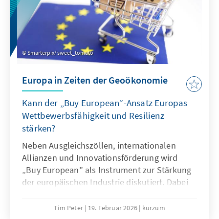
Smarterpix/ sweet_tomato
Europa in Zeiten der Geoökonomie
Kann der „Buy European“-Ansatz Europas
Wettbewerbsfähigkeit und Resilienz
stärken?
Neben Ausgleichszöllen, internationalen
Allianzen und Innovationsförderung wird
„Buy European” als Instrument zur Stärkung
der europäischen Industrie diskutiert. Dabei
sollte „Buy European” die Ultima Ratio sein
und nur in eng definierten Bereichen
Tim Peter
19. Februar 2026
kurzum
angewandt werden. Effektiver wäre eine