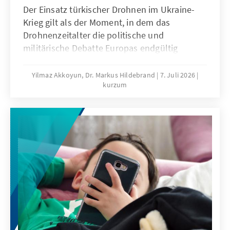
Der Einsatz türkischer Drohnen im Ukraine-
Krieg gilt als der Moment, in dem das
Drohnenzeitalter die politische und
militärische Debatte Europas endgültig
erreichte. Die 18. Istanbul Security
Conference® 2026 unterstrich die wachsende
Yilmaz Akkoyun, Dr. Markus Hildebrand
7. Juli 2026
kurzum
Bedeutung der Türkei als Produzent
moderner Drohnen- und UAV-Systeme. Vor
dem Ankara NATO-Gipfel 2026 hat sich der
Arbeitskreis Junge Außenpolitik mit diesem
Thema befasst: Eine strategische
Sicherheitspartnerschaft mit der Türkei im
Bereich der Drohnenentwicklung sollte
wichtiger Bestandteil deutscher und
europäischer sicherheitspolitischer
Überlegungen sein.