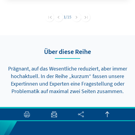
Fragen der Pensionen, des
Renteneintrittsalters und der Beitragshöhe
1
/15
adressiert, sollte zwar weiter das Ziel sein,
erscheint jedoch in der kurzen Frist sehr
ambitioniert. Um auf dem Weg zu größeren
Reformen dennoch voranzukommen, gibt es
Über diese Reihe
aber zumindest zwei Elemente, die auch
kurzfristig politisch durchsetzbar sein sollten.
Prägnant, auf das Wesentliche reduziert, aber immer
hochaktuell. In der Reihe „kurzum“ fassen unsere
Expertinnen und Experten eine Fragestellung oder
Problematik auf maximal zwei Seiten zusammen.