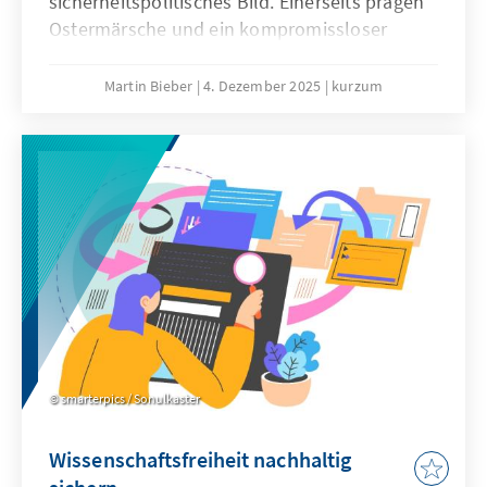
sicherheitspolitisches Bild. Einerseits prägen
Ostermärsche und ein kompromissloser
Pazifismus das Denken vieler
Kirchenmitglieder. Andererseits engagieren
Martin Bieber
4. Dezember 2025
kurzum
sich evangelische Geistliche in der
Militärseelsorge der Bundeswehr und
begleiten Soldatinnen und Soldaten bei
Auslandseinsätzen.
smarterpics / Sonulkaster
Wissenschaftsfreiheit nachhaltig