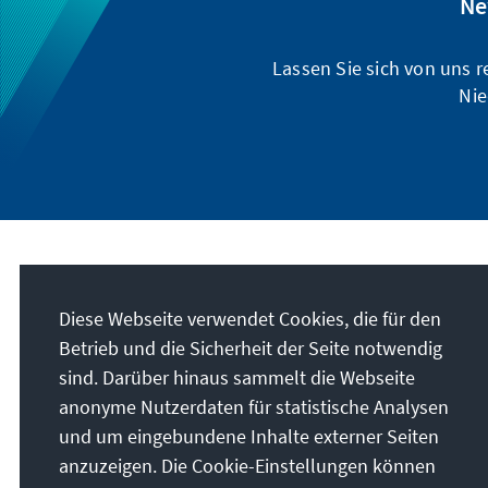
Ne
Lassen Sie sich von uns 
Nie
Anschrift
Diese Webseite verwendet Cookies, die für den
Konrad-Adenauer-Stiftung e.V.
Betrieb und die Sicherheit der Seite notwendig
Politisches Bildungsforum Niedersachsen
sind. Darüber hinaus sammelt die Webseite
Leinstraße 8
anonyme Nutzerdaten für statistische Analysen
30159
Hannover
und um eingebundene Inhalte externer Seiten
Deutschland
anzuzeigen. Die Cookie-Einstellungen können