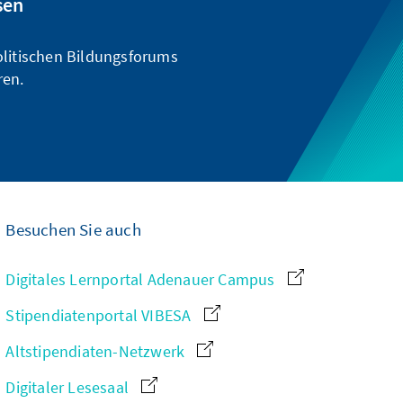
sen
olitischen Bildungsforums
ren.
Besuchen Sie auch
Digitales Lernportal Adenauer Campus
Stipendiatenportal VIBESA
Altstipendiaten-Netzwerk
Digitaler Lesesaal