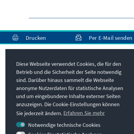
Drucken
Per E-Mail senden
Anschrift
Diese Webseite verwendet Cookies, die für den
Betrieb und die Sicherheit der Seite notwendig
Konrad-Adenauer-Stiftung e.V.
sind. Darüber hinaus sammelt die Webseite
Auslandsbüro Polen
anonyme Nutzerdaten für statistische Analysen
ul. J. Dabrowskiego 56
und um eingebundene Inhalte externer Seiten
02-561
Warschau
anzuzeigen. Die Cookie-Einstellungen können
Polen
Sie jederzeit ändern.
Erfahren Sie mehr
Notwendige technische Cookies