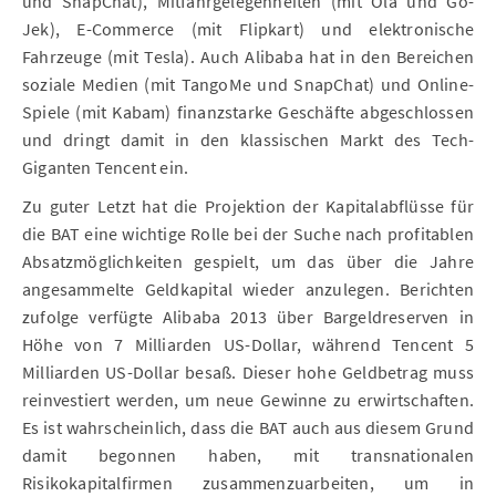
und SnapChat), Mitfahrgelegenheiten (mit Ola und Go-
Jek), E-Commerce (mit Flipkart) und elektronische
Fahrzeuge (mit Tesla). Auch Alibaba hat in den Bereichen
soziale Medien (mit TangoMe und SnapChat) und Online-
Spiele (mit Kabam) finanzstarke Geschäfte abgeschlossen
und dringt damit in den klassischen Markt des Tech-
Giganten Tencent ein.
Zu guter Letzt hat die Projektion der Kapitalabflüsse für
die BAT eine wichtige Rolle bei der Suche nach profitablen
Absatzmöglichkeiten gespielt, um das über die Jahre
angesammelte Geldkapital wieder anzulegen. Berichten
zufolge verfügte Alibaba 2013 über Bargeldreserven in
Höhe von 7 Milliarden US-Dollar, während Tencent 5
Milliarden US-Dollar besaß. Dieser hohe Geldbetrag muss
reinvestiert werden, um neue Gewinne zu erwirtschaften.
Es ist wahrscheinlich, dass die BAT auch aus diesem Grund
damit begonnen haben, mit transnationalen
Risikokapitalfirmen zusammenzuarbeiten, um in