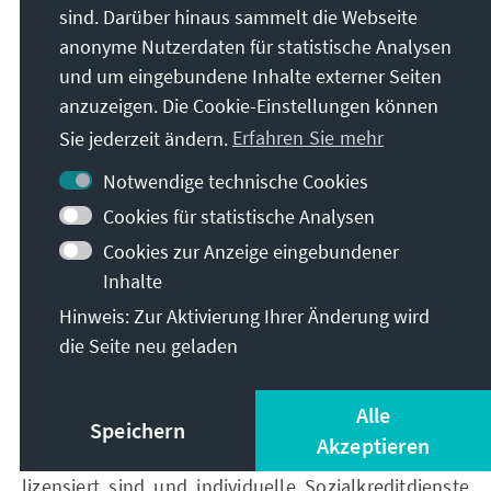
hohen Sesame Credit Bewertung genießen
sind. Darüber hinaus sammelt die Webseite
außerdem vereinfachte Bedingungen bei der
anonyme Nutzerdaten für statistische Analysen
Beantragung eines Reisevisums für bestimmte
und um eingebundene Inhalte externer Seiten
Reiseziele (z.B. Singapur). Darüber hinaus werden
anzuzeigen. Die Cookie-Einstellungen können
sie mit höheren Kredit- und Kreditlimiten von Ant
Sie jederzeit ändern.
Erfahren Sie mehr
Jiebei und Ant Huabei prämiert. Bei beiden handelt
es sich um Dienstleistungen der Ant Financial
Notwendige technische Cookies
Services Group.
Cookies für statistische Analysen
Sesame Credit ist nur eines von vielen Beispielen.
Cookies zur Anzeige eingebundener
2015 beschloss die Regierung, den Markt für
Inhalte
individuelle Kreditdienstleistungen und -produkte
Hinweis: Zur Aktivierung Ihrer Änderung wird
für private Anbieter zu öffnen. Acht Unternehmen,
die Seite neu geladen
darunter Sesame Credit und Tencent Credit, wurden
eingeladen, Lizenzen zu beantragen. Zwei Jahre
später wurde jedoch keines der Unternehmen als
Alle
Speichern
qualifiziert befunden. Derzeit gibt es in China
Akzeptieren
demnach keine privaten Unternehmen, die staatlich
lizensiert sind und individuelle Sozialkreditdienste