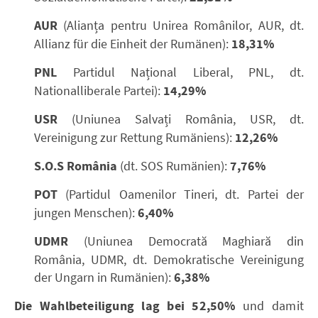
AUR
(Alianța pentru Unirea Românilor, AUR, dt.
Allianz für die Einheit der Rumänen):
18,31%
PNL
Partidul Național Liberal, PNL, dt.
Nationalliberale Partei):
14,29%
USR
(Uniunea Salvați România, USR, dt.
Vereinigung zur Rettung Rumäniens):
12,26%
S.O.S Rom
ânia
(dt. SOS Rumänien):
7,76%
POT
(Partidul Oamenilor Tineri, dt. Partei der
jungen Menschen):
6,40%
UDMR
(Uniunea Democrată Maghiară din
România, UDMR, dt. Demokratische Vereinigung
der Ungarn in Rumänien):
6,38%
Die Wahlbeteiligung lag bei 52,50%
und damit