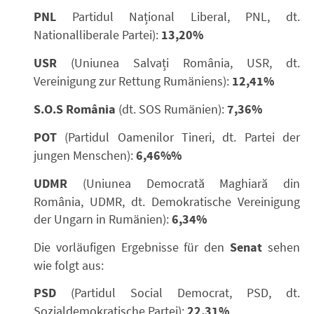
PNL
Partidul Național Liberal, PNL, dt.
Nationalliberale Partei):
13,20%
USR
(Uniunea Salvați România, USR, dt.
Vereinigung zur Rettung Rumäniens):
12,41%
S.O.S Rom
ânia
(dt. SOS Rumänien):
7,36%
POT
(Partidul Oamenilor Tineri, dt. Partei der
jungen Menschen):
6,46%%
UDMR
(Uniunea Democrată Maghiară din
România, UDMR, dt. Demokratische Vereinigung
der Ungarn in Rumänien):
6,34%
Die vorläufigen Ergebnisse für den
Senat
sehen
wie folgt aus:
PSD
(Partidul Social Democrat, PSD, dt.
Sozialdemokratische Partei):
22,31%