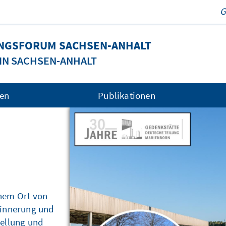
UNGSFORUM SACHSEN-ANHALT
 IN SACHSEN-ANHALT
gen
Publikationen
der Praxis
Tour
inem Ort von
rinnerung und
tellung und