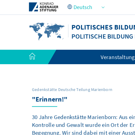
Zum Hauptinhalt springen
POLITISCHES BILD
POLITISCHE BILDUNG
Veranstaltun
Gedenkstätte Deutsche Teilung Marienborn
Aufsuchende politische Bildung in 
"Erinnern!"
Fuck-up Night für die Demokratie
30 Minuten Ausland
von Demokratiebus und Dorfliebe-
30 Jahre Gedenkstätte Marienborn: Aus e
Kontrolle und Gewalt wurde ein Ort der E
Begegnung. Wir sind dabei mit einer Auss