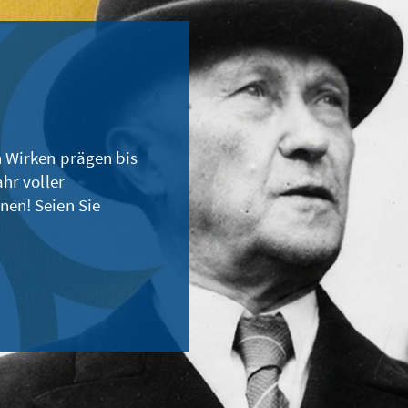
 Wirken prägen bis
hr voller
nen! Seien Sie