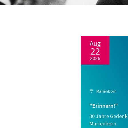
Aug
22
2026
Marienborn
"Erinnern!"
30 Jahre Gedenks
Marienborn