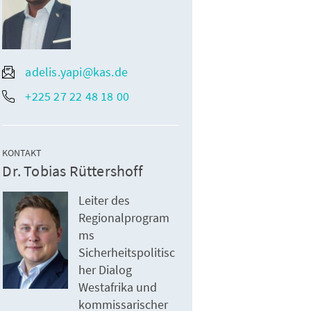
adelis.yapi@kas.de
+225 27 22 48 18 00
KONTAKT
Dr. Tobias Rüttershoff
Leiter des
Regionalprogram
ms
Sicherheitspolitisc
her Dialog
Westafrika und
kommissarischer