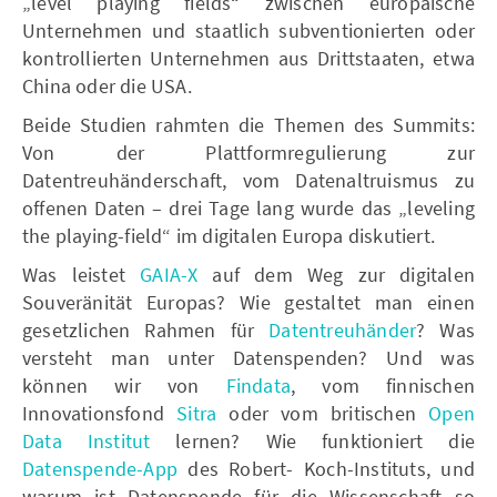
„level playing fields“ zwischen europäische
Unternehmen und staatlich subventionierten oder
kontrollierten Unternehmen aus Drittstaaten, etwa
China oder die USA.
Beide Studien rahmten die Themen des Summits:
Von der Plattformregulierung zur
Datentreuhänderschaft, vom Datenaltruismus zu
offenen Daten – drei Tage lang wurde das „leveling
the playing-field“ im digitalen Europa diskutiert.
Was leistet
GAIA-X
auf dem Weg zur digitalen
Souveränität Europas? Wie gestaltet man einen
gesetzlichen Rahmen für
Datentreuhänder
? Was
versteht man unter Datenspenden? Und was
können wir von
Findata
, vom finnischen
Innovationsfond
Sitra
oder vom britischen
Open
Data Institut
lernen? Wie funktioniert die
Datenspende-App
des Robert- Koch-Instituts, und
warum ist Datenspende für die Wissenschaft so