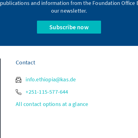
publications and information from the Foundation Office E
our newsletter.
Subscribe now
Contact
info.ethiopia@kas.de
+251-115-577-644
All contact options at a glance