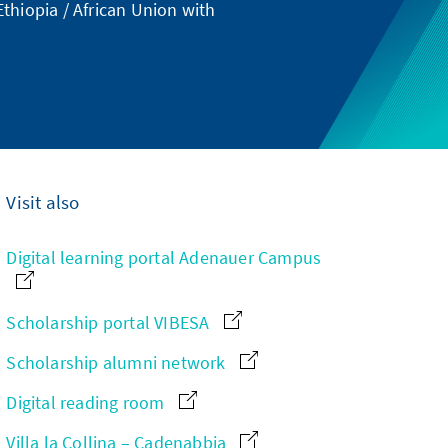
thiopia / African Union with
Visit also
Digital learning portal Adenauer Campus
Scholarship portal VIBESA
Scholarship alumni network
Digital reading room
Villa la Collina – Cadenabbia