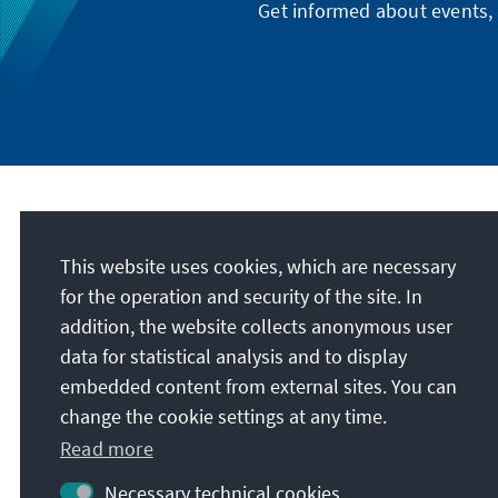
Get informed about events, 
Address
This website uses cookies, which are necessary
Konrad-Adenauer-Stiftung e.V.
for the operation and security of the site. In
Foundation Office Ethiopia / African Union
addition, the website collects anonymous user
Yeka Sub-City, #439
data for statistical analysis and to display
Woreda 06
embedded content from external sites. You can
Kebele 09/10
change the cookie settings at any time.
P.O. Box: 110337
Read more
Addis Ababa
Ethiopia
Necessary technical cookies