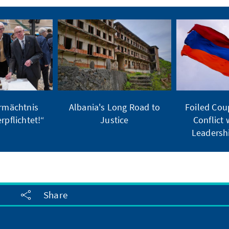
rmächtnis
Albania's Long Road to
Foiled Cou
rpflichtet!“
Justice
Conflict
Leadersh
Share