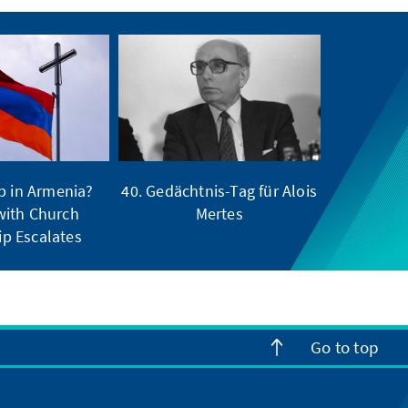
p in Armenia?
40. Gedächtnis-Tag für Alois
 with Church
Mertes
ip Escalates
Go to top