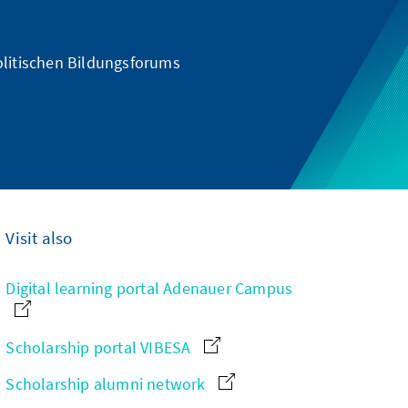
olitischen Bildungsforums
Visit also
Digital learning portal Adenauer Campus
Scholarship portal VIBESA
Scholarship alumni network