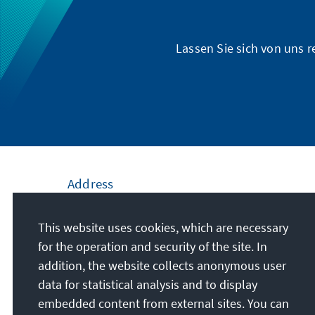
Lassen Sie sich von uns 
Address
Konrad-Adenauer-Stiftung e.V.
This website uses cookies, which are necessary
Civic Education Forum Bremen
for the operation and security of the site. In
Domshof 22
addition, the website collects anonymous user
28195
Bremen
data for statistical analysis and to display
Germany
embedded content from external sites. You can