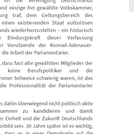
n für die Vereinigung Deutschlands
 und einzige frei gewählte Volkskammer,
ung traf, dem Geltungsbereich des
 einen existierenden Staat aufzulösen
ands wiederherzustellen – ein historisch
e Bindungskraft dieser Verfassung
der Vorsitzende der Konrad-Adenauer-
die Arbeit der Parlamentarier.
dass fast alle gewählten Mitglieder der
 keine Berufspolitiker und die
mmer teilweise schwierig waren, ist das
e Professionalität der Parlamentarier
is dahin überwiegend nicht politisch aktiv
skammer zu kandidieren und damit
er Einheit und die Zukunft Deutschlands
bild sein. 30 Jahre später ist es wichtig,
 dass es in einer Demokratie auf die