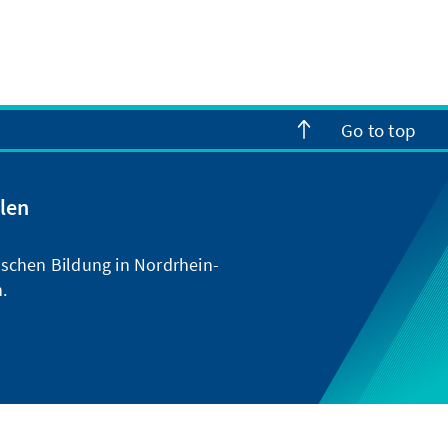
Go to top
len
ischen Bildung in Nordrhein-
.