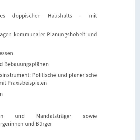
des doppischen Haushalts – mit
dlagen kommunaler Planungshoheit und
zessen
nd Bebauungsplänen
sinstrument: Politische und planerische
mit Praxisbeispielen
en
nnen und Mandatsträger sowie
ürgerinnen und Bürger