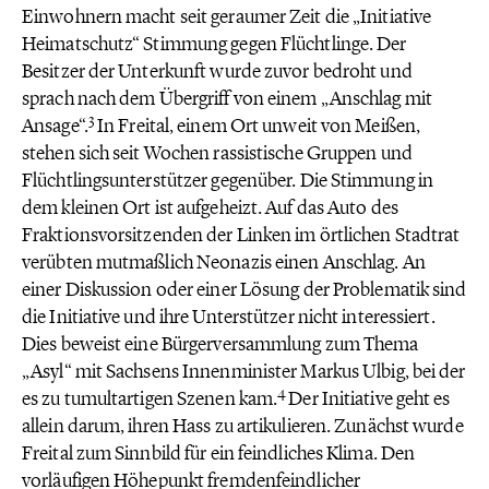
Einwohnern macht seit geraumer Zeit die „Initiative
Heimatschutz“ Stimmung gegen Flüchtlinge. Der
Besitzer der Unterkunft wurde zuvor bedroht und
sprach nach dem Übergriff von einem „Anschlag mit
3
Ansage“.
In Freital, einem Ort unweit von Meißen,
stehen sich seit Wochen rassistische Gruppen und
Flüchtlingsunterstützer gegenüber. Die Stimmung in
dem kleinen Ort ist aufgeheizt. Auf das Auto des
Fraktionsvorsitzenden der Linken im örtlichen Stadtrat
verübten mutmaßlich Neonazis einen Anschlag. An
einer Diskussion oder einer Lösung der Problematik sind
die Initiative und ihre Unterstützer nicht interessiert.
Dies beweist eine Bürgerversammlung zum Thema
„Asyl“ mit Sachsens Innenminister Markus Ulbig, bei der
4
es zu tumultartigen Szenen kam.
Der Initiative geht es
allein darum, ihren Hass zu artikulieren. Zunächst wurde
Freital zum Sinnbild für ein feindliches Klima. Den
vorläufigen Höhepunkt fremdenfeindlicher