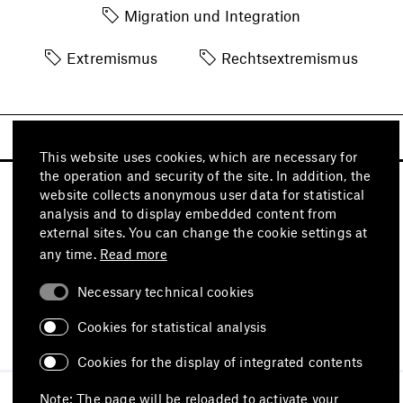
Migration und Integration
Extremismus
Rechtsextremismus
This website uses cookies, which are necessary for
the operation and security of the site. In addition, the
website collects anonymous user data for statistical
analysis and to display embedded content from
external sites. You can change the cookie settings at
any time.
Read more
Necessary technical cookies
Visit also
Cookies for statistical analysis
Cookies for the display of integrated contents
Imprint
Data protection
Terms of use
Note: The page will be reloaded to activate your