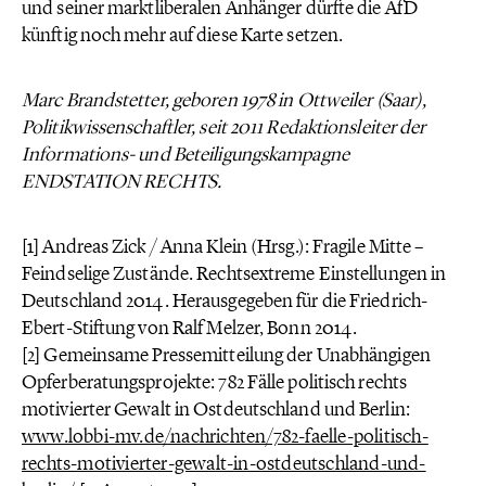
und seiner marktliberalen Anhänger dürfte die AfD
künftig noch mehr auf diese Karte setzen.
Marc Brandstetter, geboren 1978 in Ottweiler (Saar),
Politikwissenschaftler, seit 2011 Redaktionsleiter der
Informations- und Beteiligungskampagne
ENDSTATION RECHTS.
[1] Andreas Zick / Anna Klein (Hrsg.): Fragile Mitte –
Feindselige Zustände. Rechtsextreme Einstellungen in
Deutschland 2014. Herausgegeben für die Friedrich-
Ebert-Stiftung von Ralf Melzer, Bonn 2014.
[2] Gemeinsame Pressemitteilung der Unabhängigen
Opferberatungsprojekte: 782 Fälle politisch rechts
motivierter Gewalt in Ostdeutschland und Berlin:
www.lobbi-mv.de/nachrichten/782-faelle-politisch-
rechts-motivierter-gewalt-in-ostdeutschland-und-