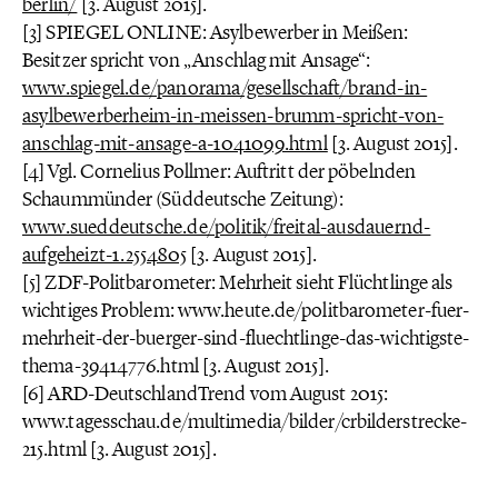
berlin/
[3. August 2015].
[3] SPIEGEL ONLINE: Asylbewerber in Meißen:
Besitzer spricht von „Anschlag mit Ansage“:
www.spiegel.de/panorama/gesellschaft/brand-in-
asylbewerberheim-in-meissen-brumm-spricht-von-
anschlag-mit-ansage-a-1041099.html
[3. August 2015].
[4] Vgl. Cornelius Pollmer: Auftritt der pöbelnden
Schaummünder (Süddeutsche Zeitung):
www.sueddeutsche.de/politik/freital-ausdauernd-
aufgeheizt-1.2554805
[3. August 2015].
[5] ZDF-Politbarometer: Mehrheit sieht Flüchtlinge als
wichtiges Problem: www.heute.de/politbarometer-fuer-
mehrheit-der-buerger-sind-fluechtlinge-das-wichtigste-
thema-39414776.html [3. August 2015].
[6] ARD-DeutschlandTrend vom August 2015:
www.tagesschau.de/multimedia/bilder/crbilderstrecke-
215.html [3. August 2015].