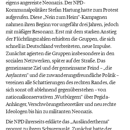
eigens angereiste Neonazis. Der NPD-
Kommunalpolitiker Stefan Hartung hatte zum Protest
aufgerufen. Diese „Nein zum Heim“-Kampagnen
nahmen ihren Beginn vor ungefähr drei Jahren, jedoch
mit mäßiger Resonanz. Erst mit dem starken Anstieg
der Flüchtlingszahlen erhielten die Gruppen, die sich
schnell in Deutschland verbreiteten, neue Impulse.
Zunächst agierten die Gruppen insbesondere in den
sozialen Netzwerken, später auf der Straße. Das
gemeinsame Ziel und der gemeinsame Feind – „die
Asylanten“ und die zuwanderungsfreundliche Politik –
vereinen alle Schattierungen des rechten Randes, die
sich sonst oft ablehnend gegenüberstehen – von
nationalkonservativen „Wutbürgern“ über Pegida-
Anhänger, Verschwörungstheoretiker und neu rechte
Ideologen bis hin zu militanten Neonazis.
Die NPD ihrerseits erklärte das „Ausländerthema“
prompt zu ihrem Schwerpunkt. Zunächst hatte der