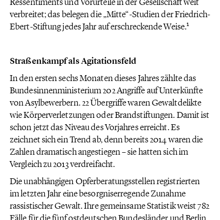
Ressentiments und Vorurteile in der Gesellschaft weit
verbreitet; das belegen die „Mitte“-Studien der Friedrich-
1
Ebert-Stiftung jedes Jahr auf erschreckende Weise.
Straßenkampf als Agitationsfeld
In den ersten sechs Monaten dieses Jahres zählte das
Bundesinnenministerium 202 Angriffe auf Unterkünfte
von Asylbewerbern. 22 Übergriffe waren Gewaltdelikte
wie Körperverletzungen oder Brandstiftungen. Damit ist
schon jetzt das Niveau des Vorjahres erreicht. Es
zeichnet sich ein Trend ab, denn bereits 2014 waren die
Zahlen dramatisch angestiegen – sie hatten sich im
Vergleich zu 2013 verdreifacht.
Die unabhängigen Opferberatungsstellen registrierten
im letzten Jahr eine besorgniserregende Zunahme
rassistischer Gewalt. Ihre gemeinsame Statistik weist 782
Fälle für die fünf ostdeutschen Bundesländer und Berlin