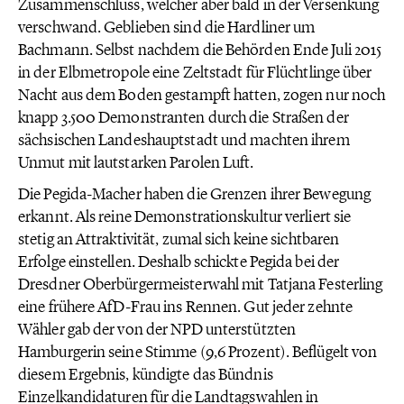
Zusammenschluss, welcher aber bald in der Versenkung
verschwand. Geblieben sind die Hardliner um
Bachmann. Selbst nachdem die Behörden Ende Juli 2015
in der Elbmetropole eine Zeltstadt für Flüchtlinge über
Nacht aus dem Boden gestampft hatten, zogen nur noch
knapp 3.500 Demonstranten durch die Straßen der
sächsischen Landeshauptstadt und machten ihrem
Unmut mit lautstarken Parolen Luft.
Die Pegida-Macher haben die Grenzen ihrer Bewegung
erkannt. Als reine Demonstrationskultur verliert sie
stetig an Attraktivität, zumal sich keine sichtbaren
Erfolge einstellen. Deshalb schickte Pegida bei der
Dresdner Oberbürgermeisterwahl mit Tatjana Festerling
eine frühere AfD-Frau ins Rennen. Gut jeder zehnte
Wähler gab der von der NPD unterstützten
Hamburgerin seine Stimme (9,6 Prozent). Beflügelt von
diesem Ergebnis, kündigte das Bündnis
Einzelkandidaturen für die Landtagswahlen in