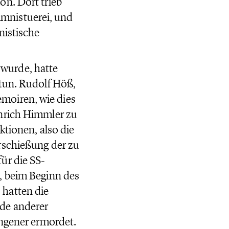
on. Dort trieb
mnistuerei, und
nistische
wurde, hatte
 tun. Rudolf Höß,
moiren, wie dies
inrich Himmler zu
ktionen, also die
rschießung der zu
ür die SS-
, beim Beginn des
hatten die
de anderer
angener ermordet.