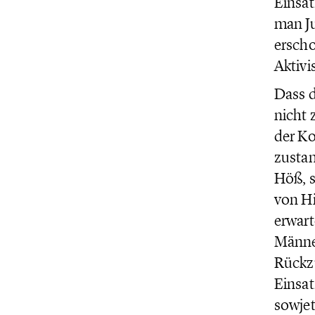
Einsat
man J
erscho
Aktivi
Dass 
nicht 
der Ko
zustan
Höß, s
von Hi
erwart
Männer
Rückzu
Einsat
sowjet