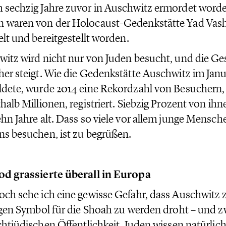
sechzig Jahre zuvor in Auschwitz ermordet worde
 waren von der Holocaust-Gedenkstätte Yad Vash
elt und bereitgestellt worden.
itz wird nicht nur von Juden besucht, und die Ge
er steigt. Wie die Gedenkstätte Auschwitz im Janu
dete, wurde 2014 eine Rekordzahl von Besuchern,
halb Millionen, registriert. Siebzig Prozent von ih
hn Jahre alt. Dass so viele vor allem junge Mensch
s besuchen, ist zu begrüßen.
od grassierte überall in Europa
ch sehe ich eine gewisse Gefahr, dass Auschwitz
igen Symbol für die Shoah zu werden droht – und zw
chtjüdischen Öffentlichkeit. Juden wissen natürlich