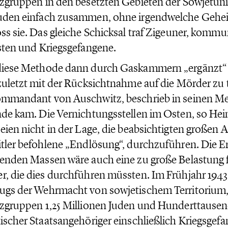
zgruppen in den besetzten Gebieten der Sowjetuni
uden einfach zusammen, ohne irgendwelche Gehei
ss sie. Das gleiche Schicksal traf Zigeuner, kommu
sten und Kriegsgefangene.
diese Methode dann durch Gaskammern „ergänzt“ 
zuletzt mit der Rücksichtnahme auf die Mörder zu
mmandant von Auschwitz, beschrieb in seinen Me
de kam. Die Vernichtungsstellen im Osten, so He
eien nicht in der Lage, die beabsichtigten großen A
tler befohlene „Endlösung“, durchzuführen. Die E
enden Massen wäre auch eine zu große Belastung f
, die dies durchführen müssten. Im Frühjahr 1943
gs der Wehrmacht von sowjetischem Territorium, 
zgruppen 1,25 Millionen Juden und Hunderttausen
ischer Staatsangehöriger einschließlich Kriegsgef