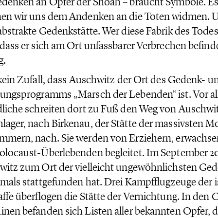
denken an Opfer der Shoah – braucht Symbole. Es 
en wir uns dem Andenken an die Toten widmen. U
abstrakte Gedenkstätte. Wer diese Fabrik des Todes
 dass er sich am Ort unfassbarer Verbrechen befinde
g.
 kein Zufall, dass Auschwitz der Ort des Gedenk- u
ungsprogramms „Marsch der Lebenden“ ist. Vor al
liche schreiten dort zu Fuß den Weg von Auschwi
ager, nach Birkenau, der Stätte der massivsten M
mern, nach. Sie werden von Erziehern, erwachse
olocaust-Überlebenden begleitet. Im September 
itz zum Ort der vielleicht ungewöhnlichsten Ged
emals stattgefunden hat. Drei Kampfflugzeuge der i
ffe überflogen die Stätte der Vernichtung. In den C
nen befanden sich Listen aller bekannten Opfer, d