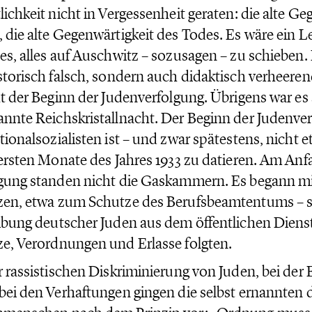
lichkeit nicht in Vergessenheit geraten: die alte Ge
 die alte Gegenwärtigkeit des Todes. Es wäre ein Le
es, alles auf Auschwitz – sozusagen – zu schieben.
storisch falsch, sondern auch didaktisch verheere
ht der Beginn der Judenverfolgung. Übrigens war es
nnte Reichskristallnacht. Der Beginn der Judenve
tionalsozialisten ist – und zwar spätestens, nicht 
 ersten Monate des Jahres 1933 zu datieren. Am Anf
gung standen nicht die Gaskammern. Es begann m
en, etwa zum Schutze des Berufsbeamtentums – s
ibung deutscher Juden aus dem öffentlichen Dienst
e, Verordnungen und Erlasse folgten.
r rassistischen Diskriminierung von Juden, bei der
bei den Verhaftungen gingen die selbst ernannten