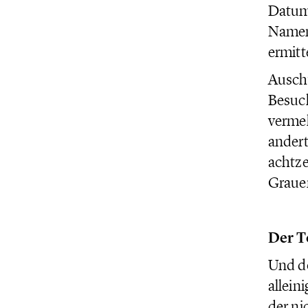
Datum 
Namen
ermitt
Auschw
Besuch
vermel
andert
achtze
Grauen
Der T
Und do
allein
der ni