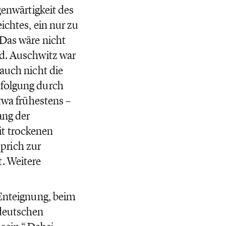
genwärtigkeit des
ichtes, ein nur zu
 Das wäre nicht
nd. Auschwitz war
 auch nicht die
rfolgung durch
etwa frühestens –
ang der
it trockenen
prich zur
. Weitere
 Enteignung, beim
 deutschen