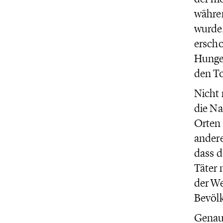
währen
wurden
erscho
Hunger
den T
Nicht
die Na
Orten 
andere
dass d
Täter 
der We
Bevölk
Genau 