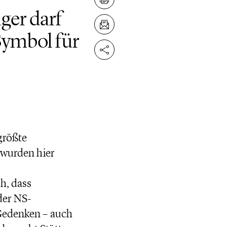
ger darf
Symbol für
größte
 wurden hier
h, dass
der NS-
 Gedenken – auch