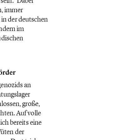
ein.“ Dabei
en, immer
in der deutschen
ondern im
üdischen
örder
genozids an
htungslager
lossen, große,
hten. Auf volle
ch bereits eine
üten der