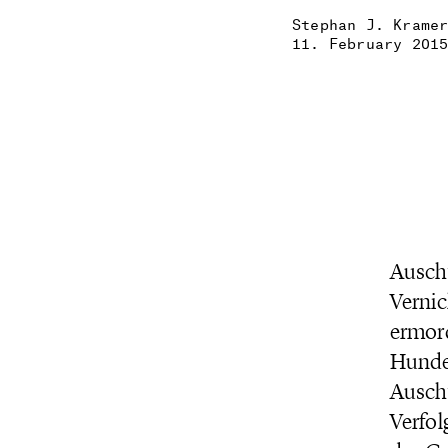
Stephan J. Krame
11. February 201
Auschw
Vernic
ermord
Hunder
Auschw
Verfol