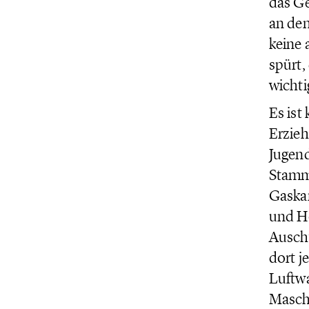
das Ge
an den
keine 
spürt,
wichti
Es ist
Erzieh
Jugend
Stamml
Gaskam
und H
Auschw
dort j
Luftwa
Maschi