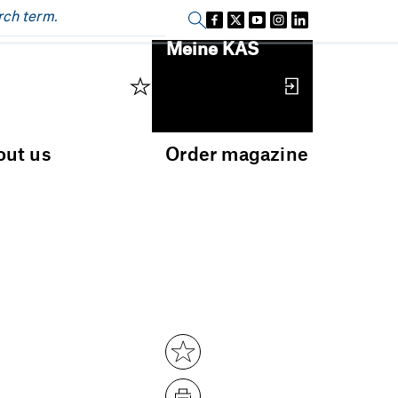
Sign in
Meine KAS
out us
Order magazine