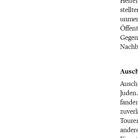
Herre
stellt
unmen
Öffent
Gegent
Nachba
Ausch
Auschw
Juden.
fanden
zuverl
Touren
ander