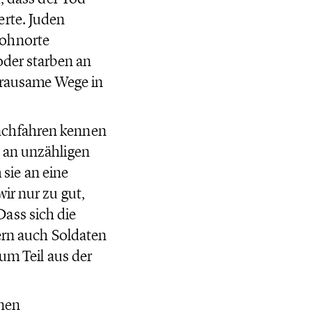
erte. Juden
Wohnorte
oder starben an
 grausame Wege in
achfahren kennen
 an unzähligen
sie an eine
ir nur zu gut,
ass sich die
ern auch Soldaten
zum Teil aus der
inen