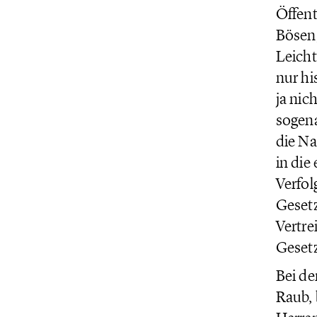
Öffent
Bösen,
Leicht
nur hi
ja nic
sogena
die Na
in die
Verfol
Gesetz
Vertre
Gesetz
Bei de
Raub, 