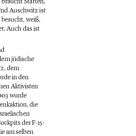
braucht Stätten,
nd Auschwitz ist
 besucht, weiß,
t. Auch das ist
nd
lem jüdische
tz, dem
orde in den
nen Aktivisten
2003 wurde
enkaktion, die
sraelischen
ockpits der F-15-
ie am selben