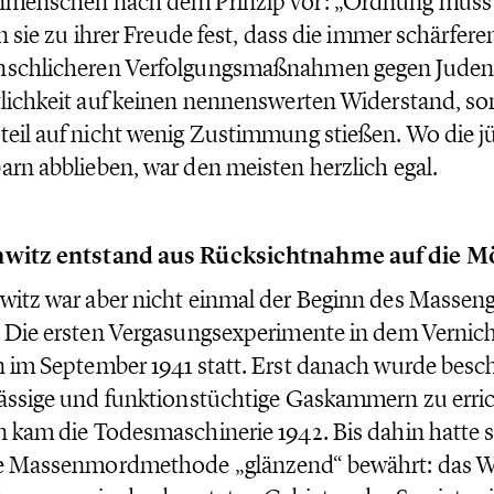
nmenschen nach dem Prinzip vor: „Ordnung muss s
en sie zu ihrer Freude fest, dass die immer schärfer
schlicheren Verfolgungsmaßnahmen gegen Juden 
lichkeit auf keinen nennenswerten Widerstand, s
eil auf nicht wenig Zustimmung stießen. Wo die j
rn abblieben, war den meisten herzlich egal.
witz entstand aus Rücksichtnahme auf die M
itz war aber nicht einmal der Beginn des Massen
 Die ersten Vergasungsexperimente in dem Vernic
 im September 1941 statt. Erst danach wurde besch
ässige und funktionstüchtige Gaskammern zu erric
 kam die Todesmaschinerie 1942. Bis dahin hatte si
e Massenmordmethode „glänzend“ bewährt: das W