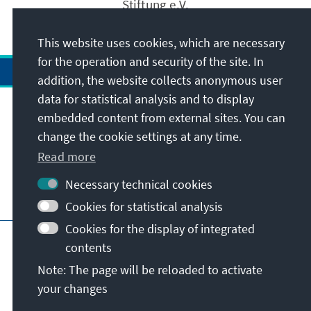
Stiftung e.V.
This website uses cookies, which are necessary
for the operation and security of the site. In
addition, the website collects anonymous user
data for statistical analysis and to display
Address
embedded content from external sites. You can
change the cookie settings at any time.
Contact
Read more
Necessary technical cookies
Visit also
Cookies for statistical analysis
Cookies for the display of integrated
Main page of KAS
Imprint
Data protection
contents
Terms of use
Declaration on accessibility
Note: The page will be reloaded to activate
Report an accessibility issue
your changes
© Konrad-Adenauer-Stiftung e.V. 2026