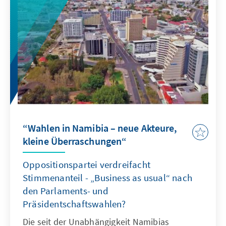
Parlaments- und Präsidentschaftswahl 2019
ist dies nun bereits die zweite Wahl, bei der
die SWAPO massiv an Zustimmung eingebüßt
hat. Dies macht deutlich, dass es einen
zunehmend großen Wunsch nach
Veränderung im Land gibt.
“Wahlen in Namibia – neue Akteure,
kleine Überraschungen“
Oppositionspartei verdreifacht
Stimmenanteil - „Business as usual“ nach
den Parlaments- und
Präsidentschaftswahlen?
Die seit der Unabhängigkeit Namibias