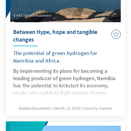
Interessengruppen in Zusammenarbeit der
KAS Namibia-Angola sowie die wichtigsten
KAS / Natalie Russmann
nationalen Institutionen im
Behindertensektor in Namibia vorzustellen.
Between Hype, hope and tangible
changes
The potential of green hydrogen for
Namibia and Africa.
By implementing its plans for becoming a
leading producer of green hydrogen, Namibia
has the potential to kickstart its economy,
create jobs nad help fight climate change.
International partnerships, investment and
know-how are key to making this long-
Natalie Russmann
March 15, 2023
Country reports
anticipated hope a reality.