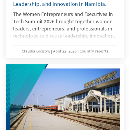
Leadership, and Innovation in Namibia.
The Women Entrepreneurs and Executives in
Tech Summit 2026 brought together women
leaders, entrepreneurs, and professionals in
technology to discuss leadership, innovation,
inclusion, and empowerment in Namibia’s
digital future. Hosted in Windhoek, the
Claudia Gossow
April 22, 2026
Country reports
summit featured inspiring talks and panel
discussions focused on breaking barriers in
male-dominated industries, advancing
women in tech, and shaping inclusive and
people-centered innovation.