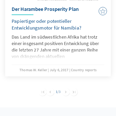
Der Harambee Prosperity Plan
Papiertiger oder potentieller
Entwicklungsmotor für Namibia?
Das Land im südwestlichen Afrika hat trotz
einer insgesamt positiven Entwicklung über
die letzten 27 Jahre mit einer ganzen Reihe
von drängenden aktuellen
Herausforderungen zu kämpfen, die das
Potential haben, die langfristige
Thomas W. Keller
July 6, 2017
Country reports
wirtschaftliche und soziale Stabilität im Land
ernsthaft zu gefährden. Als Antwort auf diese
Problematik stellte die namibische Regierung
1
/3
im letzten Jahr den sogenannten Harambee
Prosperity Plan (HPP) vor, welcher fünf
verschiedene Schwerpunktsäulen für eine
gezielte Entwicklungsförderung benennt.