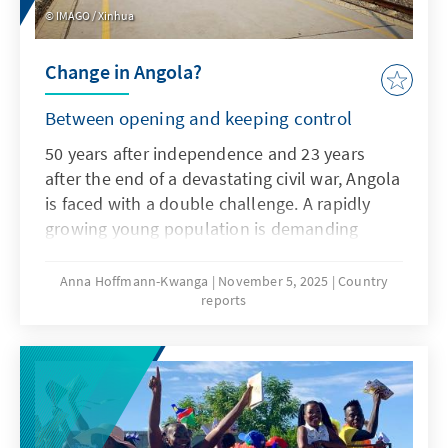
IMAGO / Xinhua
Change in Angola?
Between opening and keeping control
50 years after independence and 23 years
after the end of a devastating civil war, Angola
is faced with a double challenge. A rapidly
growing young population is demanding
substantial reforms with increasing
impatience. Reforms that will improve
Anna Hoffmann-Kwanga
November 5, 2025
Country
reports
political and economic ownership. At the
same time, the country is at the center of the
global competition for raw materials, trade
routes and political partnerships.