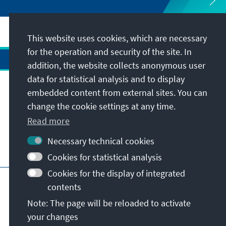
This website uses cookies, which are necessary
for the operation and security of the site. In
addition, the website collects anonymous user
data for statistical analysis and to display
Address
embedded content from external sites. You can
change the cookie settings at any time.
Contact
Read more
Necessary technical cookies
Visit also
Cookies for statistical analysis
Cookies for the display of integrated
Main page of KAS
Imprint
Data protection
contents
Terms of use
Declaration on accessibility
Note: The page will be reloaded to activate
Report an accessibility issue
your changes
© Konrad-Adenauer-Stiftung e.V. 2026