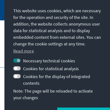
Jetzt abonnieren
This website uses cookies, which are necessary
for the operation and security of the site. In
addition, the website collects anonymous user
data for statistical analysis and to display
Address
embedded content from external sites. You can
change the cookie settings at any time.
Contact
Read more
Visit also
Necessary technical cookies
Cookies for statistical analysis
Main page of KAS
Imprint
Data protection
Cookies for the display of integrated
Terms of use
Declaration on accessibility
contents
Report an accessibility issue
Note: The page will be reloaded to activate
General terms and conditions
your changes
© Konrad-Adenauer-Stiftung e.V. 2026