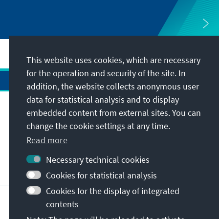
This website uses cookies, which are necessary
for the operation and security of the site. In
addition, the website collects anonymous user
data for statistical analysis and to display
Address
embedded content from external sites. You can
change the cookie settings at any time.
Contact
Read more
Necessary technical cookies
Visit also
Cookies for statistical analysis
Cookies for the display of integrated
Main page of KAS
Imprint
Data protection
contents
Terms of use
Declaration on accessibility