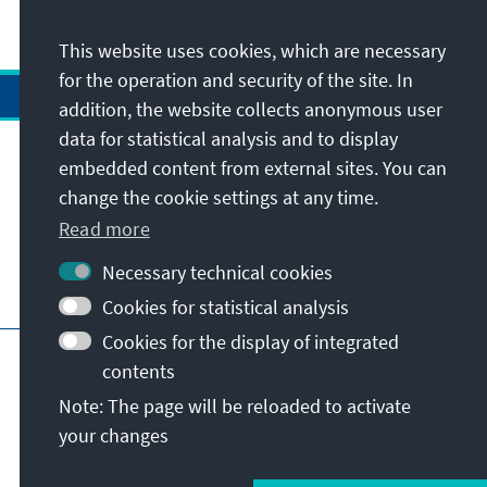
This website uses cookies, which are necessary
for the operation and security of the site. In
addition, the website collects anonymous user
data for statistical analysis and to display
Address
embedded content from external sites. You can
change the cookie settings at any time.
Contact
Read more
Necessary technical cookies
Visit also
Cookies for statistical analysis
Cookies for the display of integrated
Main page of KAS
Imprint
Data protection
contents
Terms of use
Declaration on accessibility
Note: The page will be reloaded to activate
Report an accessibility issue
your changes
© Konrad-Adenauer-Stiftung e.V. 2026