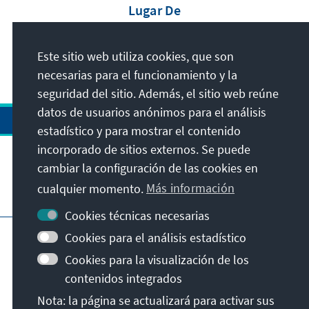
Lugar De
Publicación
Berlin Deutschland
Este sitio web utiliza cookies, que son
necesarias para el funcionamiento y la
seguridad del sitio. Además, el sitio web reúne
datos de usuarios anónimos para el análisis
estadístico y para mostrar el contenido
incorporado de sitios externos. Se puede
cambiar la configuración de las cookies en
cualquier momento.
Más información
Visita también
Cookies técnicas necesarias
Pie de imprenta
Cookies para el análisis estadístico
Indicaciones sobre la protección de datos
Cookies para la visualización de los
Condiciones de uso
contenidos integrados
Declaración sobre accesibilidad
Nota: la página se actualizará para activar sus
Notificar barrera