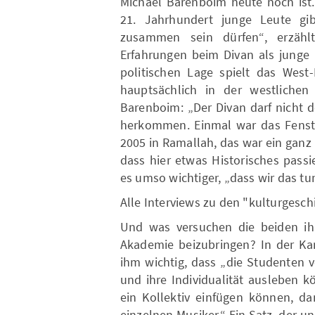
Michael Barenboim heute noch ist.
21. Jahrhundert junge Leute gib
zusammen sein dürfen“, erzähl
Erfahrungen beim Divan als junge
politischen Lage spielt das West
hauptsächlich in der westlichen
Barenboim: „Der Divan darf nicht do
herkommen. Einmal war das Fenster
2005 in Ramallah, das war ein ganz
dass hier etwas Historisches passi
es umso wichtiger, „dass wir das tun
Alle Interviews zu den "kulturgesch
Und was versuchen die beiden ih
Akademie beizubringen? In der Ka
ihm wichtig, dass „die Studenten v
und ihre Individualität ausleben k
ein Kollektiv einfügen können, dam
einzelnen Musiker.“ Ein Satz, der un