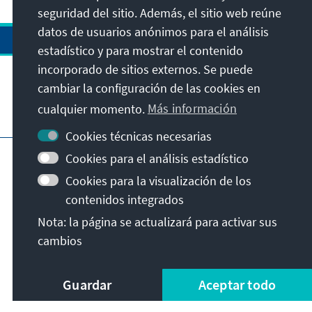
seguridad del sitio. Además, el sitio web reúne
datos de usuarios anónimos para el análisis
estadístico y para mostrar el contenido
incorporado de sitios externos. Se puede
cambiar la configuración de las cookies en
cualquier momento.
Más información
Visita también
Cookies técnicas necesarias
Pie de imprenta
Cookies para el análisis estadístico
Indicaciones sobre la protección de datos
Cookies para la visualización de los
Condiciones de uso
contenidos integrados
Declaración sobre accesibilidad
Nota: la página se actualizará para activar sus
Notificar barrera
cambios
© Konrad-Adenauer-Stiftung e.V. 2026
Guardar
Aceptar todo