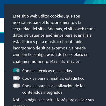
Este sitio web utiliza cookies, que son
necesarias para el funcionamiento y la
seguridad del sitio. Además, el sitio web reúne
datos de usuarios anónimos para el análisis
estadístico y para mostrar el contenido
incorporado de sitios externos. Se puede
cambiar la configuración de las cookies en
cualquier momento.
Más información
Visita también
Cookies técnicas necesarias
Pie de imprenta
Cookies para el análisis estadístico
Indicaciones sobre la protección de datos
Cookies para la visualización de los
Condiciones de uso
contenidos integrados
Declaración sobre accesibilidad
Nota: la página se actualizará para activar sus
Notificar barrera