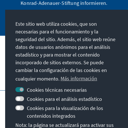
Konrad-Adenauer-Stiftung informieren.
Jetzt abonnieren
Este sitio web utiliza cookies, que son
necesarias para el funcionamiento y la
seguridad del sitio. Además, el sitio web reúne
datos de usuarios anónimos para el análisis
Dirección
estadístico y para mostrar el contenido
incorporado de sitios externos. Se puede
Contacto
cambiar la configuración de las cookies en
cualquier momento.
Más información
Visita también
Cookies técnicas necesarias
Página principal de la KAS
Pie de imprenta
Cookies para el análisis estadístico
Protección de datos
Condiciones de uso
Cookies para la visualización de los
Declaración sobre accesibilidad
contenidos integrados
Notificar barrera
Nota: la página se actualizará para activar sus
Términos y condiciones generales