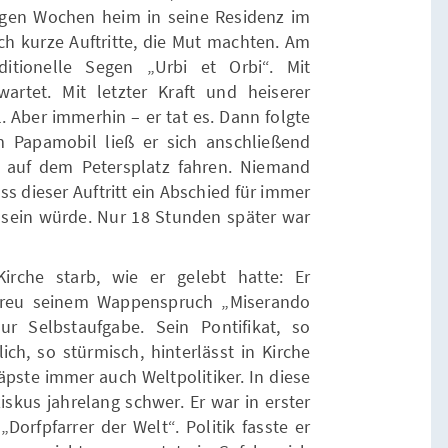
angen Wochen heim in seine Residenz im
uch kurze Auftritte, die Mut machten. Am
ditionelle Segen „Urbi et Orbi“. Mit
artet. Mit letzter Kraft und heiserer
 Aber immerhin – er tat es. Dann folgte
 Papamobil ließ er sich anschließend
 auf dem Petersplatz fahren. Niemand
s dieser Auftritt ein Abschied für immer
 sein würde. Nur 18 Stunden später war
irche starb, wie er gelebt hatte: Er
etreu seinem Wappenspruch „Miserando
r Selbstaufgabe. Sein Pontifikat, so
ich, so stürmisch, hinterlässt in Kirche
äpste immer auch Weltpolitiker. In diese
ziskus jahrelang schwer. Er war in erster
„Dorfpfarrer der Welt“. Politik fasste er