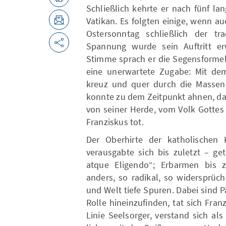
Schließlich kehrte er nach fünf l
Vatikan. Es folgten einige, wenn a
Ostersonntag schließlich der tra
Spannung wurde sein Auftritt erw
Stimme sprach er die Segensformel.
eine unerwartete Zugabe: Mit dem
kreuz und quer durch die Massen
konnte zu dem Zeitpunkt ahnen, das
von seiner Herde, vom Volk Gottes
Franziskus tot.
Der Oberhirte der katholischen K
verausgabte sich bis zuletzt – g
atque Eligendo“; Erbarmen bis zu
anders, so radikal, so widersprüchl
und Welt tiefe Spuren. Dabei sind P
Rolle hineinzufinden, tat sich Fran
Linie Seelsorger, verstand sich als 