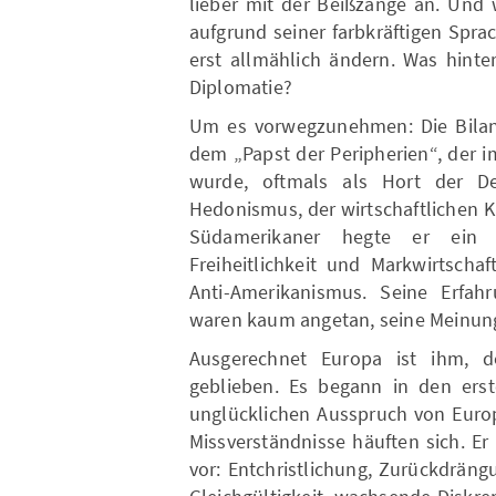
lieber mit der Beißzange an. Und w
aufgrund seiner farbkräftigen Sprac
erst allmählich ändern. Was hinter
Diplomatie?
Um es vorwegzunehmen: Die Bilanz 
dem „Papst der Peripherien“, der im
wurde, oftmals als Hort der De
Hedonismus, der wirtschaftlichen K
Südamerikaner hegte er ein 
Freiheitlichkeit und Markwirtscha
Anti-Amerikanismus. Seine Erfah
waren kaum angetan, seine Meinun
Ausgerechnet Europa ist ihm, de
geblieben. Es begann in den erst
unglücklichen Ausspruch von Europ
Missverständnisse häuften sich. E
vor: Entchristlichung, Zurückdräng