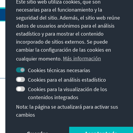
Este sitio web utiliza cookies, que son
necesarias para el funcionamiento y la
seguridad del sitio. Además, el sitio web reúne
datos de usuarios anónimos para el análisis
estadístico y para mostrar el contenido
Dirección
incorporado de sitios externos. Se puede
cambiar la configuración de las cookies en
Contacto
cualquier momento.
Más información
Visita también
Cookies técnicas necesarias
Cookies para el análisis estadístico
Página principal de la KAS
Pie de imprenta
Cookies para la visualización de los
Protección de datos
Condiciones de uso
contenidos integrados
Declaración sobre accesibilidad
Nota: la página se actualizará para activar sus
Notificar barrera
cambios
© Konrad-Adenauer-Stiftung e.V. 2026