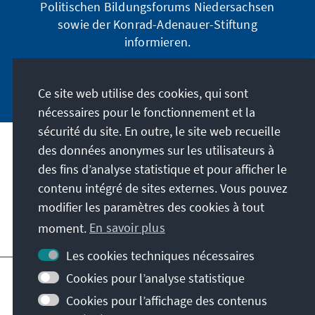
Politischen Bildungsforums Niedersachsen
sowie der Konrad-Adenauer-Stiftung
informieren.
Jetzt abonnieren
Ce site web utilise des cookies, qui sont
nécessaires pour le fonctionnement et la
sécurité du site. En outre, le site web recueille
des données anonymes sur les utilisateurs à
Adresse
des fins d’analyse statistique et pour afficher le
contenu intégré de sites externes. Vous pouvez
Contact
modifier les paramètres des cookies à tout
moment.
En savoir plus
Visitez aussi
Les cookies techniques nécessaires
Page principale de la KAS
Impressum
Cookies pour l’analyse statistique
Protection des données
Cookies pour l’affichage des contenus
Conditions d'utilisation