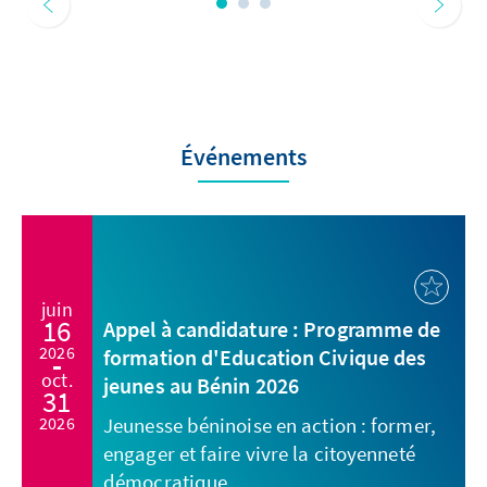
Événements
juin
16
Appel à candidature : Programme de
2026
formation d'Education Civique des
oct.
jeunes au Bénin 2026
31
2026
Jeunesse béninoise en action : former,
engager et faire vivre la citoyenneté
démocratique