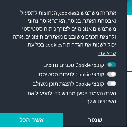
אתר זה משתמש בcookies, הנחוצות לתפעול
ואבטחת האתר. בנוסף, האתר אוסף נתוני
המשימה שלנו
משתמשים אנונימיים לצורך ניתוח סטטיסטי
ולהצגת תכנים משובצים מאתרים חיצוניים. אתה
קשר
יכול לשנות את הגדרות הcookies בכל עת.
קרא עוד
הצעות נוספות מהקרן
קובצי Cookie טכניים נחוצים
קובצי Cookie לניתוח סטטיסטי
חותם
אבטחת מידע
תנאי שימוש
קובצי Cookie להצגת תוכן משולב
Barriere melden
Erklärung zur Barrierefreiheit
מפת האתר
הערה העמוד ייטען מחדש כדי להפעיל את
השינויים שלך
© Konrad-Adenauer-Stiftung e.V. 2026
שמור
אשר הכל