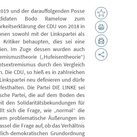
2019 und der darauffolgenden Posse
didaten Bodo Ramelow zum
arkeitserklärung der CDU von 2018 in
ionen sowohl mit der Linkspartei als
Kritiker behaupten, dies sei eine
teien. Im Zuge dessen wurden auch
emismustheorie („Hufeisentheorie“)
htsextremismus durch den Vergleich
 Die CDU, so hieß es in zahlreichen
inkspartei neu definieren und dürfe
esthalten. Die Partei DIE LINKE sei
sche Partei, die auf dem Boden des
eit den Solidaritätsbekundungen für
lt sich die Frage, wie „normal“ die
zudem problematische Äußerungen im
ssel die Frage auf, ob das Verhältnis
tlich-demokratischen Grundordnung