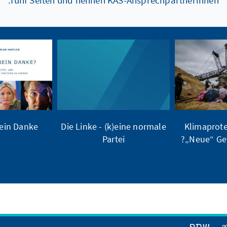
fünf Seiten und nennen KAS-Ansprechpartnerinnen.
ein Danke?
Die Linke - (k)eine normale
Klimaprot
Partei
„Neue“ Gef
שתף