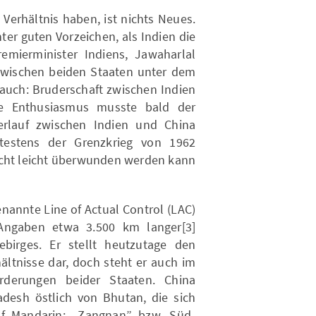
Verhältnis haben, ist nichts Neues.
er guten Vorzeichen, als Indien die
remierminister Indiens, Jawaharlal
 zwischen beiden Staaten unter dem
 auch: Bruderschaft zwischen Indien
he Enthusiasmus musste bald der
erlauf zwischen Indien und China
ätestens der Grenzkrieg von 1962
nicht leicht überwunden werden kann.
nannte Line of Actual Control (LAC)
 Angaben etwa 3.500 km langer[3]
ebirges. Er stellt heutzutage den
ältnisse dar, doch steht er auch im
orderungen beider Staaten. China
adesh östlich von Bhutan, die sich
auf Mandarin: „Zangnan” bzw. Süd-