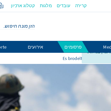
קרירה
עובדים
מלגות
קטלוג ארכיון
Med
פרסומים
אירועים
rte
ו זמין במלואו
Es brodelt im Himalaya