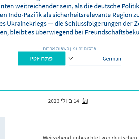
ten weitreichender sein, als die deutsche Politi
n Indo-Pazifik als sicherheitsrelevante Region z
es Ukrainekriegs — die Schlussfolgerungen der Z
en, bleibt es überwiegend bei Freundschaftsbek
פרסום זה זמין בשפות אחרות
פתח PDF
14 ביולי 2023
Weitgehend unbeachtet von deutschen 