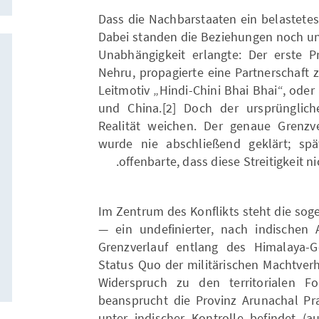
Dass die Nachbarstaaten ein belastetes 
Dabei standen die Beziehungen noch unt
Unabhängigkeit erlangte: Der erste P
Nehru, propagierte eine Partnerschaft
Leitmotiv „Hindi-Chini Bhai Bhai“, oder
und China.[2] Doch der ursprünglic
Realität weichen. Der genaue Grenzv
wurde nie abschließend geklärt; sp
offenbarte, dass diese Streitigkeit 
Im Zentrum des Konflikts steht die soge
— ein undefinierter, nach indischen
Grenzverlauf entlang des Himalaya-G
Status Quo der militärischen Machtverh
Widerspruch zu den territorialen F
beansprucht die Provinz Arunachal Pr
unter indischer Kontrolle befindet (