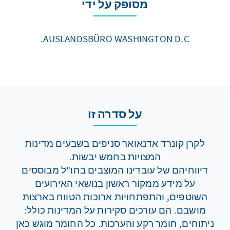
מסופק על ידי
AUSLANDSBÜRO WASHINGTON D.C.
על סדרה זו
לקרן קונרד אדנאואר סניפים בשבעים מדינות
המצויות בחמש יבשות.
דיווחיהם של עובדינו המוצבים בחו"ל מבוססים
על מידע ממקור ראשון בנושאי האירועים
השוטפים, והתפתחויות ארוכות הטווח בארצות
מושבם. הם עורכים סקירות על המדינות כולל:
ניתוחים, חומר רקע והערכות. כל החומר מוגש כאן