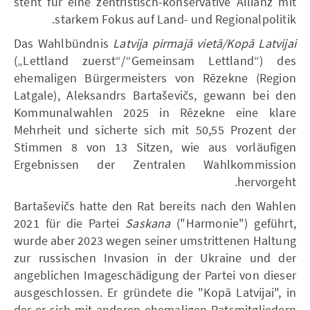
steht für eine zentristisch-konservative Allianz mit
starkem Fokus auf Land- und Regionalpolitik.
Das Wahlbündnis
Latvija pirmajā vietā/Kopā Latvijai
(„Lettland zuerst“/“Gemeinsam Lettland“) des
ehemaligen Bürgermeisters von Rēzekne (Region
Latgale), Aleksandrs Bartaševičs, gewann bei den
Kommunalwahlen 2025 in Rēzekne eine klare
Mehrheit und sicherte sich mit 50,55 Prozent der
Stimmen 8 von 13 Sitzen, wie aus vorläufigen
Ergebnissen der Zentralen Wahlkommission
hervorgeht.
Bartaševičs hatte den Rat bereits nach den Wahlen
2021 für die Partei
Saskana
("Harmonie") geführt,
wurde aber 2023 wegen seiner umstrittenen Haltung
zur russischen Invasion in der Ukraine und der
angeblichen Imageschädigung der Partei von dieser
ausgeschlossen. Er gründete die "Kopā Latvijai", in
der er sich mit anderen ehemaligen Ratsmitgliedern