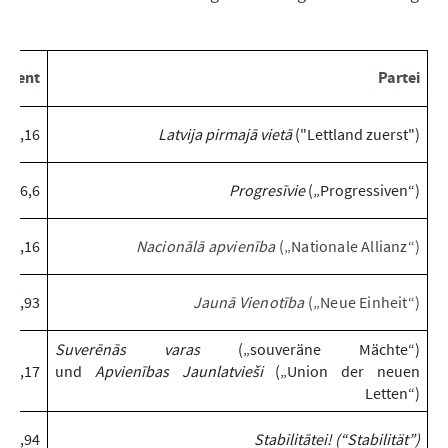
rozent
Partei
18,16
Latvija pirmajā vietā
("Lettland zuerst")
16,6
Progresīvie
(„Progressiven“)
14,16
Nacionālā apvienība
(„Nationale Allianz“)
12,93
Jaunā Vienotība
(„Neue Einheit“)
Suverēnās varas
(„souveräne Mächte“)
12,17
und
Apvienības
Jaunlatvieši
(„Union der neuen
Letten“)
6,94
Stabilitātei! (“Stabilität”)