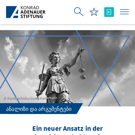
Skip to Main Content
PantherMedia /Joerg Hackemann
ᲐᲜᲐᲚᲘᲖᲘ ᲓᲐ ᲐᲠᲒᲣᲛᲔᲜᲢᲔᲑᲘ
Ein neuer Ansatz in der