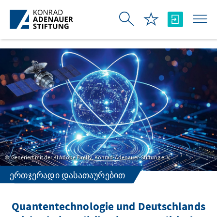
Skip to Main Content
Generiert mit der KI Adobe Firefly, Konrad-Adenauer-Stiftung e. V.
ᲔᲠᲗᲯᲔᲠᲐᲓᲘ ᲓᲐᲡᲐᲗᲐᲣᲠᲔᲑᲘᲗ
Quantentechnologie und Deutschlands