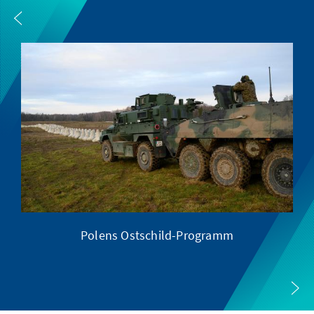
Polens Ostschild-Programm
XI