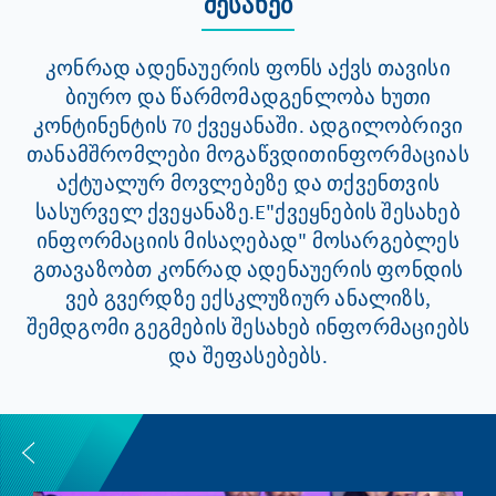
შესახებ
კონრად ადენაუერის ფონს აქვს თავისი
ბიურო და წარმომადგენლობა ხუთი
კონტინენტის 70 ქვეყანაში. ადგილობრივი
თანამშრომლები მოგაწვდითინფორმაციას
აქტუალურ მოვლებეზე და თქვენთვის
სასურველ ქვეყანაზე.E"ქვეყნების შესახებ
ინფორმაციის მისაღებად" მოსარგებლეს
გთავაზობთ კონრად ადენაუერის ფონდის
ვებ გვერდზე ექსკლუზიურ ანალიზს,
შემდგომი გეგმების შესახებ ინფორმაციებს
და შეფასებებს.