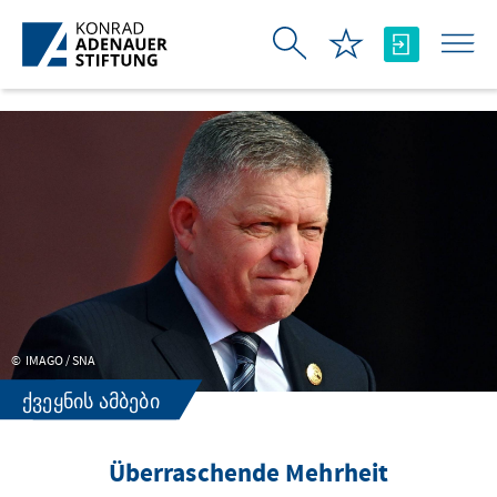
Skip to Main Content
IMAGO / SNA
ᲥᲕᲔᲧᲜᲘᲡ ᲐᲛᲑᲔᲑᲘ
Überraschende Mehrheit