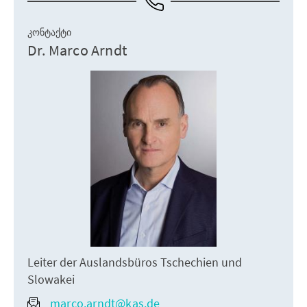
ᲙᲝᲜᲢᲐᲥᲢᲘ
Dr. Marco Arndt
Leiter der Auslandsbüros Tschechien und
Slowakei
marco.arndt@kas.de