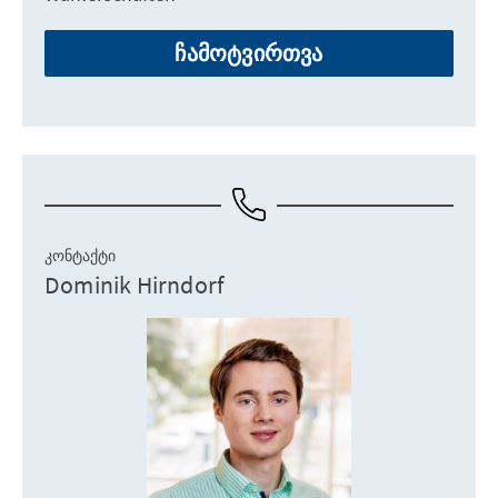
ჩამოტვირთვა
ᲙᲝᲜᲢᲐᲥᲢᲘ
Dominik Hirndorf