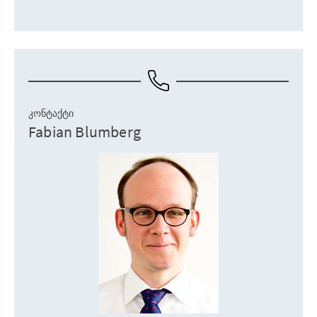
ᲙᲝᲜᲢᲐᲥᲢᲘ
Fabian Blumberg