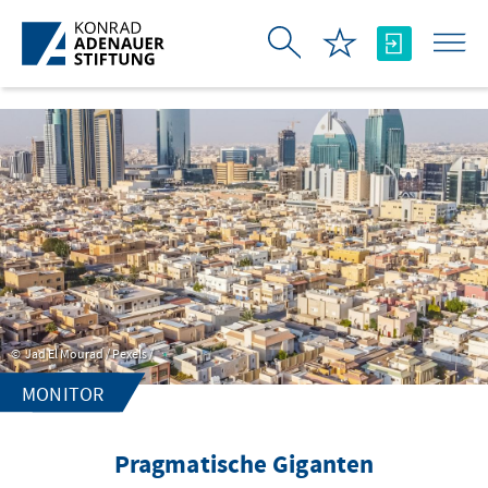
Skip to Main Content
Jad El Mourad / Pexels /
MONITOR
Pragmatische Giganten