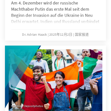
Am 4. Dezember wird der russische
Machthaber Putin das erste Mal seit dem
Beginn der Invasion auf die Ukraine in Neu
Delhi erwartet. Indien und Russland verbindet
eine lange zurückreichende Freundschaft,
doch für die Modi-Administration ist dieser
Dr. Adrian Haack
2025年12月2日
国家报道
Staatsbesuch keine Selbstverständlichkeit.
Indien muss als größte Demokratie der Welt
und aufstrebende Weltmacht um seine
internationale Reputation bedacht sein und
gleichzeitig seine eigenen Interessen in Bezug
auf Russland im Blick behalten. Zuletzt
hatten die von US-Präsident Trump hart
kritisierten Öl-Importe für Turbulenzen
gesorgt. Regelmäßig demonstrieren Personen
vor der russischen Botschaft, weil Angehörige
von ihnen von dubiosen Agenturen in den
IMAGO / Depositphotos
Dienst der russischen Truppe verbracht