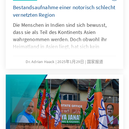
Bestandsaufnahme einer notorisch schlecht
vernetzten Region
Die Menschen in Indien sind sich bewusst,
dass sie als Teil des Kontinents Asien
wahrgenommen werden. Doch obwohl ihr
Heimatland in Asien liegt, hat sich kein
Selbstverständnis als Asiaten herausgebildet.
Wenn Inder „asiatisch“ Essen gehen, dann
Dr. Adrian Haack
2025年1月29日
国家报道
meint dies die chinesische oder japanische
Küche. Auch Südasien ist eine
Fremdbezeichnung, die nach der
Unabhängigkeit von Britisch-Indien aufkam.
Es ist der sprachliche Versuch die Region, die
man zuvor Indien nannte, nicht auf die
Republik Indien zu reduzieren. Südasien wird
als geografischer Raum in Deutschland
vielfach unterschätzt. Während der Fokus