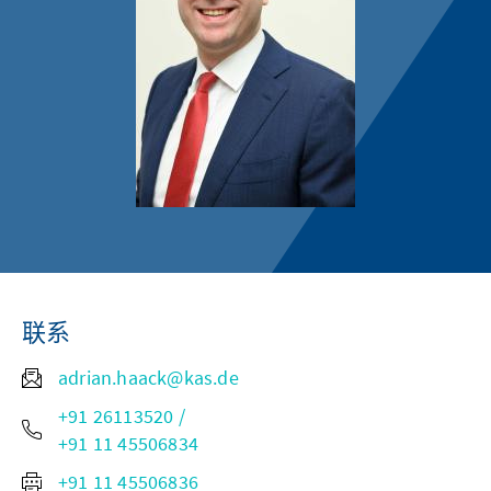
联系
adrian.haack@kas.de
+91 26113520 /
+91 11 45506834
+91 11 45506836