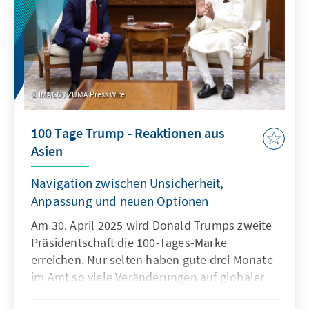
Phänomen statistisch erfassen? Klaffen die
junge Demografie des Landes und die
vermeintlich deutlich ältere politische Klasse
weiter auseinander, als es in anderen Ländern
der Fall wäre?
IMAGO / ZUMA Press Wire
100 Tage Trump - Reaktionen aus
Asien
Navigation zwischen Unsicherheit,
Anpassung und neuen Optionen
Am 30. April 2025 wird Donald Trumps zweite
Präsidentschaft die 100-Tages-Marke
erreichen. Nur selten haben gute drei Monate
im Amt so viele Veränderungen auf globaler
Ebene mit sich gebracht. Mit großer