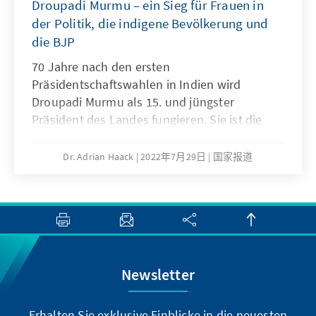
Droupadi Murmu – ein Sieg für Frauen in
der Politik, die indigene Bevölkerung und
die BJP
70 Jahre nach den ersten
Präsidentschaftswahlen in Indien wird
Droupadi Murmu als 15. und jüngster
Präsident des Landes fungieren. Sie ist die
erste indigene Frau, die in diese Position
gewählt wurde. Frau Murmu erhielt 2.824
Dr. Adrian Haack
2022年7月29日
国家报道
Wahlmännerstimmen, während der
Oppositionskandidat Yashwanth Sinha auf
1.877 Stimmen kam. Von den insgesamt
gültigen Stimmen entfielen 64,03 Prozent auf
Frau Murmu, weit mehr als ursprünglich zu
ihren Unterstützern gezählt wurden. Murmu
Newsletter
stammt aus Orissa und gehört der Santal-
Gemeinschaft an, einer der ältesten und
größten indigenen Gruppen Indiens. Wer die
Erhalten Sie exklusive Einblicke in die neuesten