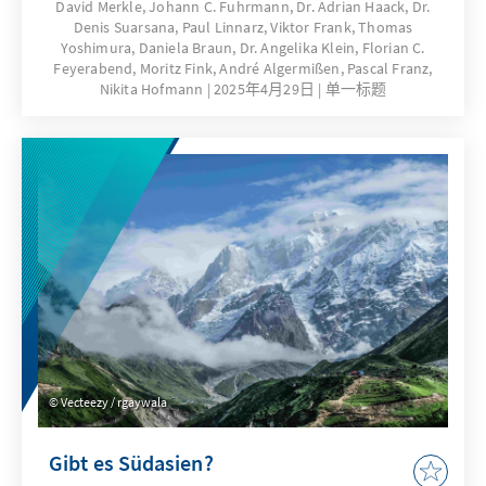
Geschwindigkeit und großer Dringlichkeit
David Merkle, Johann C. Fuhrmann, Dr. Adrian Haack, Dr.
Denis Suarsana, Paul Linnarz, Viktor Frank, Thomas
reagieren Länder auf der ganzen Welt auf
Yoshimura, Daniela Braun, Dr. Angelika Klein, Florian C.
diese Veränderungen. Dies hat auch Folgen
Feyerabend, Moritz Fink, André Algermißen, Pascal Franz,
für Deutschland und die Europäische Union.
Nikita Hofmann
2025年4月29日
单一标题
Die Auslandsmitarbeiter der Konrad-
Adenauer-Stiftung in Asien haben ihre
Eindrücke darüber gesammelt, welche
Strategien in der Region gewählt werden, um
der veränderten Situation zu begegnen. Wie
bewerten diese Länder die neue US-
Regierung unter Präsident Trump? Welche
Konsequenzen ziehen sie daraus für ihre
wirtschaftlichen sowie außen- und
sicherheitspolitischen Beziehungen zu den
USA?
Vecteezy / rgaywala
Gibt es Südasien?