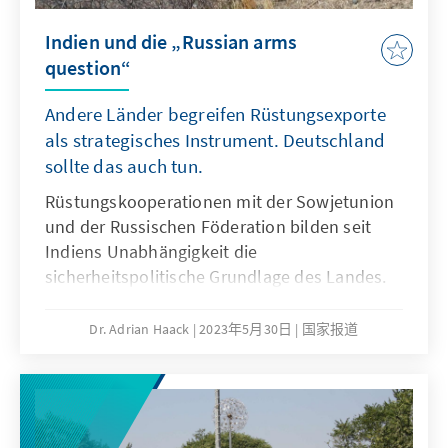
Indien und die „Russian arms
question“
Andere Länder begreifen Rüstungsexporte
als strategisches Instrument. Deutschland
sollte das auch tun.
Rüstungskooperationen mit der Sowjetunion
und der Russischen Föderation bilden seit
Indiens Unabhängigkeit die
sicherheitspolitische Grundlage des Landes.
Die Freundschaft beider Staaten ist in erster
Linie eine tiefe Abhängigkeit Neu-Delhis von
Dr. Adrian Haack
2023年5月30日
国家报道
Moskau. Eine Abhängigkeit, aus der sich die
indische Regierung lösen will und lösen muss,
da der Abstieg des zweitgrößten
Rüstungsexporteurs gerade die strategische