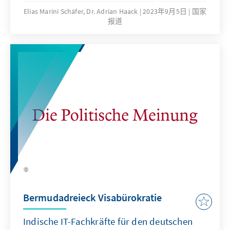
Organisationen? Und wie kann die indische
Elias Marini Schäfer, Dr. Adrian Haack
2023年9月5日
国家
报道
G20- Präsidentschaft in Zeiten tief
gespaltener G20-Mitgliedstaaten bewertet
werden? Der folgende Länderbericht geht
diesen Fragen nach und beleuchtet zudem,
inwiefern die Regierung von Premierminister
Modi die außenpolitische Agenda der G20
nahtlos mit seinen innenpolitischen
Ambitionen verknüpft hat.
Bermudadreieck Visabürokratie
Indische IT-Fachkräfte für den deutschen