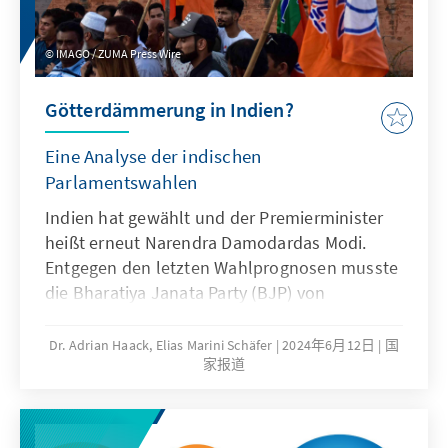
darauf gerichtet ist, wann Afrika die 2 Mrd.-
Marke erreicht, leben in Südasien bereits 2,02
IMAGO / ZUMA Press Wire
Mrd. Menschen, wenn man Indien, Pakistan,
Bangladesch, Myanmar, Afghanistan, Sri
Götterdämmerung in Indien?
Lanka, Nepal, Bhutan und die Malediven
zusammenrechnet . Doch kann man diese
Eine Analyse der indischen
Staaten überhaupt als Südasien titulieren?
Parlamentswahlen
Der nachfolgende Länderbericht ist ein
Realitätscheck eines Begriffs.
Indien hat gewählt und der Premierminister
heißt erneut Narendra Damodardas Modi.
Entgegen den letzten Wahlprognosen musste
die Bharatiya Janata Party (BJP) von
Premierminister Modi jedoch deutliche
Sitzverluste hinnehmen. Hatte die BJP im
Dr. Adrian Haack, Elias Marini Schäfer
2024年6月12日
国
家报道
Jahr 2019 noch einen erdrutschartigen Sieg
mit 303 Sitzen errungen, so kam sie diesmal
auf 240 Sitze. Im 543 Sitze zählenden
Unterhaus, der Lok Sabha, kann die BJP