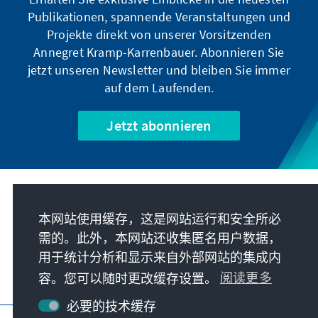
neue Präsidentin als Quoten-Frau oder
Publikationen, spannende Veranstaltungen und
Quereinsteigerin wahrnimmt, verkennt ihren
Projekte direkt von unserer Vorsitzenden
politischen Werdegang. Zuvor war sie
Annegret Kramp-Karrenbauer. Abonnieren Sie
Gouverneurin von Jharkhand (33 Mio.
jetzt unseren Newsletter und bleiben Sie immer
Einwohner) und davor Ministerin. Tatsächlich
auf dem Laufenden.
ist sie die einzige Gouverneurin, die eine volle
Amtszeit von sechs Jahren in diesem Staat
Jetzt abonnieren
absolviert hat. Sie gehört der BJP seit rund 25
Jahren an und kann zum politischen
Establishment gezählt werden.
我们的使命
本网站使用缓存，这是网站运行和安全所必
需的。此外，本网站还收集匿名用户数据，
联系
用于统计分析和显示来自外部网站的集成内
容。您可以随时更改缓存设置。
阅读更多
基金会更多项目
必要的技术缓存