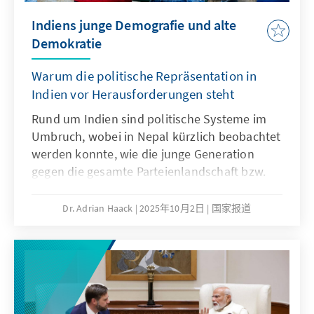
wurden. Andererseits hat Moskau zuletzt
Indiens junge Demografie und alte
einen vollständigen Tech-Transfer zum Bau
Demokratie
der Su-57 angeboten und eine eigene
indische Produktion in Aussicht gestellt. Für
Warum die politische Repräsentation in
Putin besteht in Indien die Chance, sich auf
Indien vor Herausforderungen steht
internationaler Bühne zu präsentieren und
Handlungsfähigkeit zu demonstrieren – doch
Rund um Indien sind politische Systeme im
das ist kein Selbstläufer.
Umbruch, wobei in Nepal kürzlich beobachtet
werden konnte, wie die junge Generation
gegen die gesamte Parteienlandschaft bzw.
gegen die aus ihrer Sicht überalterte
politische Klasse rebellierte. Auch
Dr. Adrian Haack
2025年10月2日
国家报道
Indienreisenden fällt sofort auf, dass das
Land eine junge Bevölkerung hat. Kinder,
Teenager und Menschen in ihren Dreißigern
prägen das Straßenbild. Die indische Politik
hingegen wird in erster Linie von älteren
Herren verkörpert. Doch lässt sich dieses