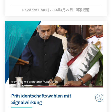
und schätzen die Bedeutung von
aufstrebenden Regionen wie Indien immer
Dr. Adrian Haack
2023年4月27日
国家报道
noch nicht richtig ein. Zum anderen führen
die Geberländer den entwicklungspolitischen
Dialog als Einbahnstraße – und das können
wir uns nicht mehr erlauben.
President's Secretariat / GODL-India
Präsidentschaftswahlen mit
Signalwirkung