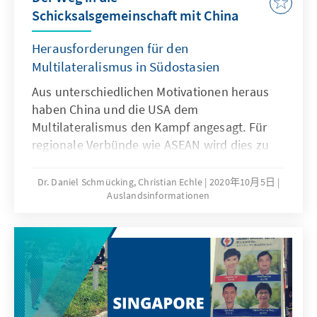
Schicksalsgemeinschaft mit China
Herausforderungen für den
Multilateralismus in Südostasien
Aus unterschiedlichen Motivationen heraus
haben China und die ­USA dem
Multilateralismus den Kampf angesagt. Für
regionale Verbünde wie ­ASEAN wird dies zu
einer existenziellen Bedrohung. Durch die
Coronakrise werden Konzepte zur Gegenwehr
Dr. Daniel Schmücking, Christian Echle
2020年10月5日
Auslandsinformationen
mit neuer Dringlichkeit diskutiert. Doch vom
Prinzip der Einstimmigkeit muss man sich
wohl verabschieden.