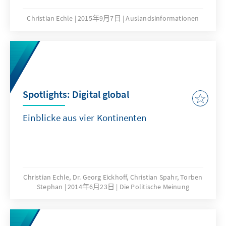
Graubereich zwischen Journalismus, Bloggen
und Meinungsäußerung in den Sozialen
Christian Echle
2015年9月7日
Auslandsinformationen
Medien gerne fester definieren möchten.
Gerade vor diesem Hintergrund verdienen die
digitalen Meinungsmacher mehr
Aufmerksamkeit und mehr Unterstützung.
Spotlights: Digital global
Einblicke aus vier Kontinenten
Christian Echle, Dr. Georg Eickhoff, Christian Spahr, Torben
Stephan
2014年6月23日
Die Politische Meinung