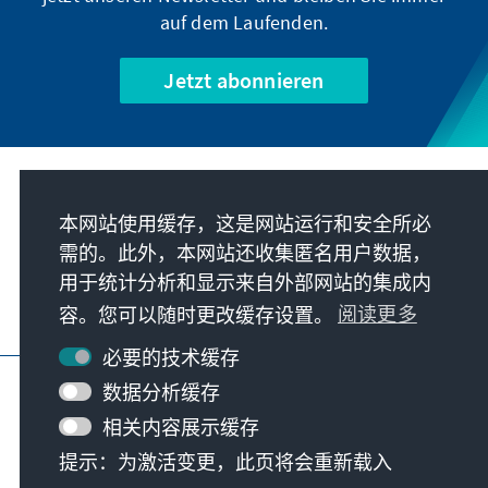
auf dem Laufenden.
Jetzt abonnieren
我们的使命
本网站使用缓存，这是网站运行和安全所必
需的。此外，本网站还收集匿名用户数据，
联系
用于统计分析和显示来自外部网站的集成内
容。您可以随时更改缓存设置。
阅读更多
基金会更多项目
必要的技术缓存
版本说明
隐私
使用条款
数据分析缓存
Erklärung zur Barrierefreiheit
Barriere melden
相关内容展示缓存
网站地图
提示：为激活变更，此页将会重新载入
© Konrad-Adenauer-Stiftung e.V. 2026