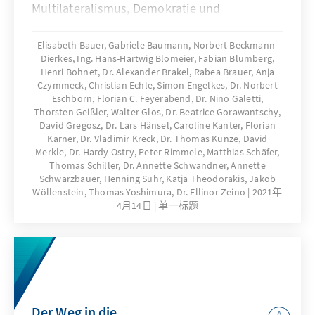
Multilateralismus, Demokratie und
Menschenrechte. Was wird weltweit von der
neuen Regierung der USA erwartet? Die
Elisabeth Bauer, Gabriele Baumann, Norbert Beckmann-
Dierkes, Ing. Hans-Hartwig Blomeier, Fabian Blumberg,
Auslandsmitarbeiterinnen und
Henri Bohnet, Dr. Alexander Brakel, Rabea Brauer, Anja
Auslandsmitarbeiter der Konrad-
Czymmeck, Christian Echle, Simon Engelkes, Dr. Norbert
AdenauerStiftung haben sich in ausgewählten
Eschborn, Florian C. Feyerabend, Dr. Nino Galetti,
Ländern in Europa, Nordamerika, Afrika,
Thorsten Geißler, Walter Glos, Dr. Beatrice Gorawantschy,
David Gregosz, Dr. Lars Hänsel, Caroline Kanter, Florian
Asien, Lateinamerika und im Nahen Osten die
Karner, Dr. Vladimir Kreck, Dr. Thomas Kunze, David
wichtigen Trends genauer angesehen.
Merkle, Dr. Hardy Ostry, Peter Rimmele, Matthias Schäfer,
Thomas Schiller, Dr. Annette Schwandner, Annette
Schwarzbauer, Henning Suhr, Katja Theodorakis, Jakob
Wöllenstein, Thomas Yoshimura, Dr. Ellinor Zeino
2021年
4月14日
单一标题
Der Weg in die