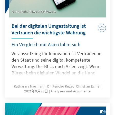
unmittelbarer Nachbarschaft sind jedoch
schon heute wirtschaftlich und politisch von
unsplash / Shiwa-id / yellow too
beiden Großmächten abhängig und von deren
Ambitionen und Interessen massiv betroffen.
Bei der digitalen Umgestaltung ist
Vertrauen die wichtigste Währung
Ein Vergleich mit Asien lohnt sich
Voraussetzung für Innovation ist Vertrauen in
den Staat und seine digital kompetente
Verwaltung. Der Blick nach Asien zeigt: Wenn
Bürger beim digitalen Wandel an die Hand
genommen werden, ihnen ausgereifte
Verwaltungs- und Dienstleistungsplattformen
Katharina Naumann, Dr. Pencho Kuzev, Christian Echle
2021年9月20日
Analysen und Argumente
zur Verfügung stehen, ist der Grundstein für
den „smarten“ Staat gelegt. Eine
entscheidende Rolle spielen die Einbindung
von Zivilgesellschaft und Wirtschaft und die