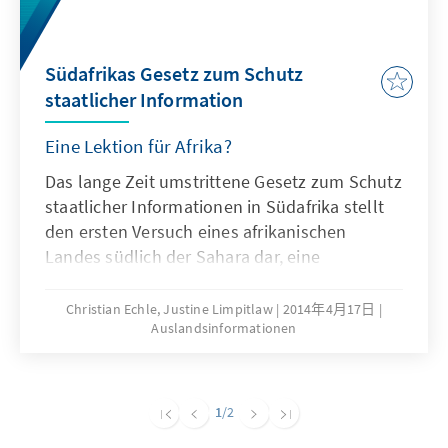
Südafrikas Gesetz zum Schutz
staatlicher Information
Eine Lektion für Afrika?
Das lange Zeit umstrittene Gesetz zum Schutz
staatlicher Informationen in Südafrika stellt
den ersten Versuch eines afrikanischen
Landes südlich der Sahara dar, eine
Sicherheitsgesetzgebung zu entwerfen, die
nicht auf kolonialem Recht basiert. Es ist
Christian Echle, Justine Limpitlaw
2014年4月17日
Auslandsinformationen
davon auszugehen, dass dieses Gesetz
erhebliche Auswirkungen auf ähnliche
Reformprozesse in benachbarten Ländern
haben wird, da Südafrika in der Region eine
1
/2
Vorbildfunktion hat.