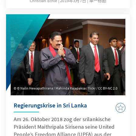
Christian Echle
2019年3月7日
单一标题
platform that connects billions of people and
devices, the development of the Internet has
long been guided by the United States. It is
Asia, however, where the future of the
Internet is most likely to be written. We have
dedicated this issue of Panorama – Insights
into Asian and European Affairs to addressing
current developments in the area of digital
policies, digital economy, and cyber security
in Asia.
© Nalin Hewapathirana / Mahinda Rajapaksa / flickr / CC BY-NC 2.0
Regierungskrise in Sri Lanka
Am 26. Oktober 2018 zog der srilankische
Präsident Maithripala Sirisena seine United
People’s Freedom Alliance (UPFA) aus der