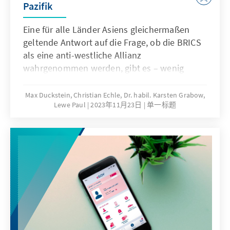
Pazifik
Eine für alle Länder Asiens gleichermaßen
geltende Antwort auf die Frage, ob die BRICS
als eine anti-westliche Allianz
wahrgenommen werden, gibt es – wenig
überraschend – nicht. Mit China und Indien
liegen gleich zwei der fünf BRICS-Länder in
Max Duckstein, Christian Echle, Dr. habil. Karsten Grabow,
Lewe Paul
2023年11月23日
单一标题
Asien. Beide geopolitische Schwergewichte
vereinen zusammen knapp ein Drittel der
Weltbevölkerung. Mit Russland liegt ein
drittes BRICS-Land zumindest flächenmäßig
überwiegend in Asien. Das enorme politische
und auch wirtschaftliche Gewicht Chinas
sowie die Suche Russlands nach neuen
Formen der internationalen Vernetzung und
Anerkennung machen zwar aus BRICS noch
keine asiatische Veranstaltung. Die Staaten in