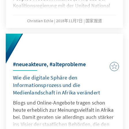
Koalitionsregierung mit der United National
Party (UNP) zurück, entließ Premierminister
Ranil Wickramasinghe (UNP) und berief an
Christian Echle
2018年11月7日
国家报道
seiner Stelle den ehemaligen Präsidenten
Mahinda Rajapaksa zum neuen
Premierminister Sri Lankas. Es handelt sich
dabei um das jüngste Kapitel in einer
Geschichte wechselnder Allianzen zwischen
den drei Männern, die seit Jahren die Politik
#neueakteure, #alteprobleme
in Sri Lanka maßgeblich mitgestalten. Eine
Wie die digitale Sphäre den
überwiegende Anzahl von
Verfassungsexperten innerhalb und
Informationsprozess und die
außerhalb des Landes hält den Machtwechsel
Medienlandschaft in Afrika verändert
allerdings für nicht verfassungskonform, da er
Blogs und Online-Angebote tragen schon
ohne Einbeziehung des Parlaments vollzogen
heute erheblich zur Meinungsvielfalt in Afrika
wurde.
bei. Damit geraten sie allerdings auch stärker
ins Visier der staatlichen Behörden, die den