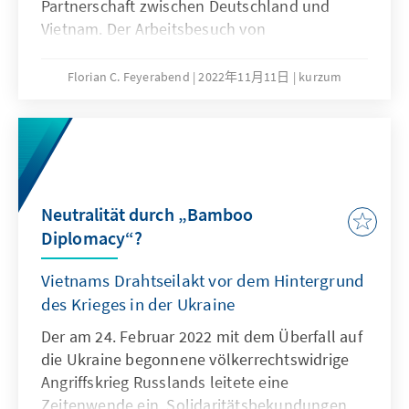
Partnerschaft zwischen Deutschland und
Ausstellungen in Museen vermieden explizit
Vietnam. Der Arbeitsbesuch von
das Wort „Krieg“ und erwähnten China gar
Bundeskanzler Olaf Scholz bietet die Chance
nicht. In den letzten Jahren hat sich diese
für eine Wiederbelebung und Vertiefung der
Florian C. Feyerabend
2022年11月11日
kurzum
Quasi-Tabuisierung des Krieges jedoch etwas
Partnerschaft. Neben der Diversifizierung der
gewandelt: mit dem aggressiveren
Wirtschaftsbeziehungen und der
chinesischen Vorgehen im Südchinesischen
Zusammenarbeit zu Klimaschutz und Energie
Meer veränderte sich in Vietnam auch (wieder)
wird es auch um die großen Fragen der Politik
die Sicht auf das Nachbarland im Norden und
gehen.
den Umgang mit der schmerzvollen
Neutralität durch „Bamboo
Vergangenheit. Das staatliche Gedenken ist
Diplomacy“?
somit Spiegelbild und Instrument in den
bilateralen Beziehungen zwischen Hanoi und
Vietnams Drahtseilakt vor dem Hintergrund
Peking.
des Krieges in der Ukraine
Der am 24. Februar 2022 mit dem Überfall auf
die Ukraine begonnene völkerrechtswidrige
Angriffskrieg Russlands leitete eine
Zeitenwende ein. Solidaritätsbekundungen