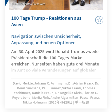
für starkes Interesse an der Thematik der
IMAGO / ZUMA Press Wire
Konferenz, welche internationale Experten
und deutsche Politiker zusammenbrachte.
100 Tage Trump - Reaktionen aus
Asien
Navigation zwischen Unsicherheit,
Anpassung und neuen Optionen
Am 30. April 2025 wird Donald Trumps zweite
Präsidentschaft die 100-Tages-Marke
erreichen. Nur selten haben gute drei Monate
im Amt so viele Veränderungen auf globaler
Ebene mit sich gebracht. Mit großer
Geschwindigkeit und großer Dringlichkeit
David Merkle, Johann C. Fuhrmann, Dr. Adrian Haack, Dr.
Denis Suarsana, Paul Linnarz, Viktor Frank, Thomas
reagieren Länder auf der ganzen Welt auf
Yoshimura, Daniela Braun, Dr. Angelika Klein, Florian C.
diese Veränderungen. Dies hat auch Folgen
Feyerabend, Moritz Fink, André Algermißen, Pascal Franz,
für Deutschland und die Europäische Union.
Nikita Hofmann
2025年4月29日
单一标题
Die Auslandsmitarbeiter der Konrad-