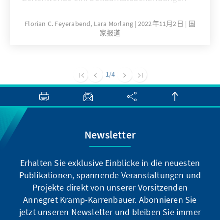
(auch in Form westlicher Waffenlieferungen)
für die Ukraine, scharfe Verurteilungen der
Florian C. Feyerabend, Lara Morlang
2022年11月2日
国
家报道
russischen Aggressionen in der
internationalen Medienberichterstattung,
harte Sanktionen durch eine Allianz globaler
Partner waren die logische Konsequenz. Auch
1
/4
in der Generalversammlung der Vereinten
Nationen galt es für Staaten der
Weltgemeinschaft mehrfach klar Stellung zu
beziehen. Doch Vietnam hat genau darauf
bisher weitgehend verzichtet: Bei der
Newsletter
Resolution ES-11/1 der UN-
Generalversammlung am 2. März zur
Erhalten Sie exklusive Einblicke in die neuesten
Missbilligung des russischen Einmarsches in
Publikationen, spannende Veranstaltungen und
die Ukraine und zur Nicht-Anerkennung
Projekte direkt von unserer Vorsitzenden
eventueller territorialer Änderungen infolge
Annegret Kramp-Karrenbauer. Abonnieren Sie
der Invasion enthielt sich Vietnam als eines
jetzt unseren Newsletter und bleiben Sie immer
von 35 Ländern. Auch bei der Resolution ES-