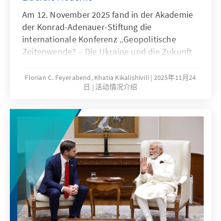
Am 12. November 2025 fand in der Akademie
der Konrad-Adenauer-Stiftung die
internationale Konferenz „Geopolitische
Zeitenwende? – Die Ukraine und die Zukunft
der EU“ statt, organisiert von der Konrad-
Adenauer-Stiftung in Zusammenarbeit mit
Florian C. Feyerabend, Khatia Kikalishivili
2025年11月24
日
活动情况介绍
dem Zentrum Liberale Moderne. Im
Mittelpunkt stand die Frage, wie eine
strategisch ausgerichtete Erweiterungspolitik
der EU insbesondere im Hinblick auf die
Ukraine und die östliche Nachbarschaft
gestaltet werden kann. Ganztägig wurde vor
vollen Rängen unter Einbeziehung des
Publikums diskutiert. Die jüngste
Veröffentlichung des EU-Erweiterungspakets
und die Intensivierung des russischen
Luftkriegs gegen ukrainische Städte sorgten