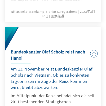
Geschichtsschreibung heroisierend
dargestellten antikolonialen und
Niklas Beke-Bramkamp, Florian C. Feyerabend
2023年3月
30日
国家报道
antiimperialen Befreiungskriege gegen
Frankreich (Erster Indochina-Krieg, 1946 bis
1954) und die Vereinigten Staaten sowie die
von Washington unterstützte Republik
Vietnam (Zweiter Indochina-Krieg, 1955 bis
1973/1975) dominieren nicht nur den
Bundeskanzler Olaf Scholz reist nach
geschichtlichen Blick von außen, sondern
Hanoi
auch die staatliche Erinnerungskultur in
Vietnam. Aus dem Blick gerät dabei die letzte
Am 13. November reist Bundeskanzler Olaf
kriegerische Auseinandersetzung Vietnams
Scholz nach Vietnam. Ob es zu konkreten
mit einer Großmacht: der Grenzkonflikt mit
Ergebnissen im Zuge der Reise kommen
der Volksrepublik China (1979 bis 1989). Auch
wird, bleibt abzuwarten.
innerhalb Vietnams wurde das sensible
Thema nach der Normalisierung der
Im Mittelpunkt der Reise befindet sich die seit
Beziehungen mit Peking (1991) jahrelang
2011 bestehenden Strategischen
kaum thematisiert, Berichte zensiert,