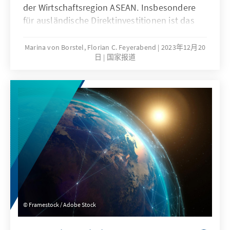
Republikaner ihre laute und mächtige rechte
der Wirtschaftsregion ASEAN. Insbesondere
Flanke kontrollieren oder stehen uns vier
für ausländische Direktinvestitionen ist das
Jahre Chaos bevor? Gibt es noch
Land Vietnam, welches seit drei Jahrzehnten
überparteiliche Prinzipien, auf die sich die
ein unvergleichbares Wirtschaftswachstum
Marina von Borstel, Florian C. Feyerabend
2023年12月20
wichtigsten Partner der USA im Nahen Osten,
日
国家报道
von durchschnittlich 6-8% aufweist,
im Indopazifik und in Europa verlassen
interessant. Deutsche Unternehmen möchten
können?
im Sinne einer Diversifizierung investieren.
Dabei kommt es spätestens seit Januar 2023
mit der Einführung des Lieferkettensorgfalts-
pflichtengesetz (LkSG) und der jüngsten
Corporate Sustainability Due Diligence
Directive (CSDDD) nicht mehr nur auf die
wirtschaftliche Attraktivität eines Landes an.
Vielmehr spielen für die Unternehmen
verbindliche Zusagen hinsichtlich der
Einhaltung von Menschenrechten,
Framestock / Adobe Stock
Sozialstandards und Umweltschutz eine
zentrale Rolle. Kann die vietnamesische