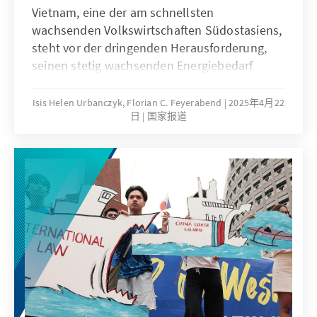
Vietnam, eine der am schnellsten
wachsenden Volkswirtschaften Südostasiens,
steht vor der dringenden Herausforderung,
seinen stetig wachsenden Energiebedarf
nachhaltig und zuverlässig zu decken.
Stromengpässe und Blackouts in den
Isis Helen Urbanczyk, Florian C. Feyerabend
2025年4月22
日
国家报道
vergangenen Jahren hatten ausländische
Investoren aufgeschreckt. Angesichts der
globalen Bemühungen zur Reduzierung von
Treibhausgasemissionen und der
Notwendigkeit, den nationalen Energiemix zu
diversifizieren, rückt nun die Nuklearenergie
zunehmend in den Fokus.