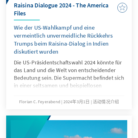
Raisina Dialogue 2024 - The America
Files
Wie der US-Wahlkampf und eine
vermeintlich unvermeidliche Rückkehrs
Trumps beim Raisina-Dialog in Indien
diskutiert wurden
Die US-Präsidentschaftswahl 2024 könnte für
das Land und die Welt von entscheidender
Bedeutung sein. Die Supermacht befindet sich
in einer seltsamen und beispiellosen
Situation. Die Hälfte des Landes erkennt die
Legitimität des Präsidenten der Vereinigten
Florian C. Feyerabend
2024年3月1日
活动情况介绍
Staaten nicht an. Auf dem Papier sind die
Wirtschaftsleistung und die Aussichten gut;
Tendenz steigend. Die Inflation hat die
Geschichte komplizierter gemacht, da