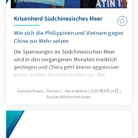
Deo Montesclaros, Imago.
Krisenherd Südchinesisches Meer
Wie sich die Philippinen und Vietnam gegen
China zur Wehr setzen
Die Spannungen im Südchinesischen Meer
sind in den vergangenen Monaten merklich
gestiegen und China geht immer aggressiver
gegen andere Anrainerstaaten vor. Wie
können sich kleinere Nationen, darunter die
Philippinen und Vietnam, gegen den
Daniela Braun, Florian C. Feyerabend
2025年4月14日
Auslandsinformationen
übermächtigen Gegenspieler behaupten?