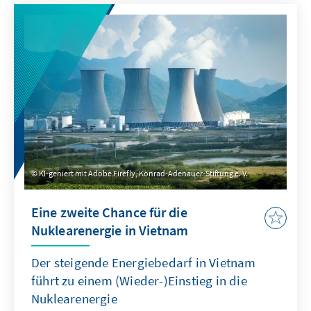
Adenauer-Stiftung in Asien haben ihre
Eindrücke darüber gesammelt, welche
Strategien in der Region gewählt werden, um
der veränderten Situation zu begegnen. Wie
bewerten diese Länder die neue US-
Regierung unter Präsident Trump? Welche
Konsequenzen ziehen sie daraus für ihre
wirtschaftlichen sowie außen- und
sicherheitspolitischen Beziehungen zu den
USA?
KI-geniert mit Adobe Firefly, Konrad-Adenauer-Stiftung e. V.
Eine zweite Chance für die
Nuklearenergie in Vietnam
Der steigende Energiebedarf in Vietnam
führt zu einem (Wieder-)Einstieg in die
Nuklearenergie