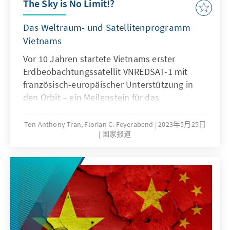
The Sky is No Limit!?
Wirtschaft diese Anforderungen erfüllen?
Das Weltraum- und Satellitenprogramm
Vietnams
Vor 10 Jahren startete Vietnams erster
Erdbeobachtungssatellit VNREDSAT-1 mit
französisch-europäischer Unterstützung in
den Orbit – ein Meilenstein für das
aufstrebende südostasiatische Schwellenland
Ton Anthony Tran, Florian C. Feyerabend
2023年5月25日
国家报道