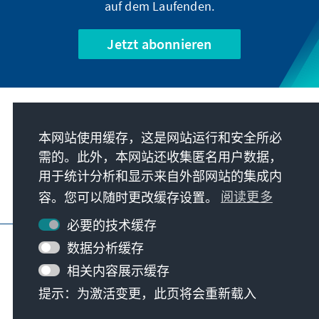
auf dem Laufenden.
11/4 am 12. Oktober zur Zurückweisung der
illegalen Referenden und der
Jetzt abonnieren
völkerrechtswidrigen Annexion von vier
ukrainischen Oblasten durch Russland
vermied es Vietnam Farbe zu bekennen. Aber
kann eine Enthaltung tatsächlich als Nicht-
我们的使命
Positionierung gewertet werden? Und wieso
本网站使用缓存，这是网站运行和安全所必
tut sich Hanoi so schwer, eine klare Haltung
需的。此外，本网站还收集匿名用户数据，
联系
gegenüber Moskau zu beziehen?
用于统计分析和显示来自外部网站的集成内
容。您可以随时更改缓存设置。
阅读更多
基金会更多项目
必要的技术缓存
版本说明
隐私
使用条款
数据分析缓存
Erklärung zur Barrierefreiheit
Barriere melden
相关内容展示缓存
网站地图
提示：为激活变更，此页将会重新载入
© Konrad-Adenauer-Stiftung e.V. 2026