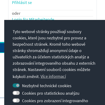
Přihlásit se
oder
Login für Mitarbeitende
immer diese Loginmethode
verwenden
Tyto webové stránky používají soubory
cookies, které jsou nezbytné pro provoz a
bezpečnost stránek. Kromě toho webové
stránky shromažďují anonymní údaje o
uživatelích za účelem statistických analýz a
Adresa
zobrazování integrovaného obsahu z externích
stránek. Nastavení souborů cookies můžete
Kontakt
kdykoli změnit.
Více informací
Nezbytné technické cookies
Navštivte také
Cookies pro statistickou analýzu
Cookies pro zobrazení integrovaného
Hlavní stránka KAS
Otisk