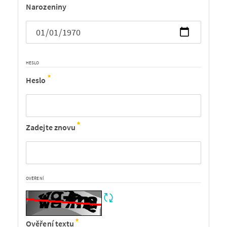
Narozeniny
HESLO
Heslo
Zadejte znovu
OVĚŘENÍ
Ověření textu