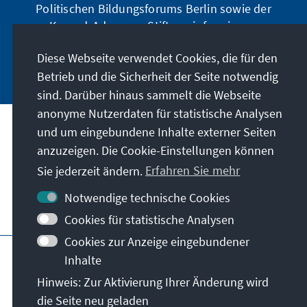
Politischen Bildungsforums Berlin sowie der
Konrad-Adenauer-Stiftung informieren.
Diese Webseite verwendet Cookies, die für den
Jetzt abonnieren
Betrieb und die Sicherheit der Seite notwendig
sind. Darüber hinaus sammelt die Webseite
anonyme Nutzerdaten für statistische Analysen
und um eingebundene Inhalte externer Seiten
Anschrift
anzuzeigen. Die Cookie-Einstellungen können
Sie jederzeit ändern.
Erfahren Sie mehr
Kontakt
Notwendige technische Cookies
Besuchen Sie auch
Cookies für statistische Analysen
Cookies zur Anzeige eingebundener
Hauptseite der KAS
Impressum
Datenschutz
Inhalte
Nutzungsbedingungen
Hinweis: Zur Aktivierung Ihrer Änderung wird
Erklärung zur Barrierefreiheit
Barriere melden
die Seite neu geladen
Allg. Geschäftsbedingungen