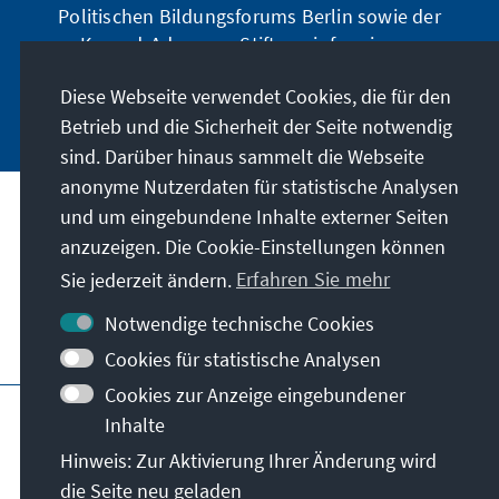
Politischen Bildungsforums Berlin sowie der
Konrad-Adenauer-Stiftung informieren.
Diese Webseite verwendet Cookies, die für den
Jetzt abonnieren
Betrieb und die Sicherheit der Seite notwendig
sind. Darüber hinaus sammelt die Webseite
anonyme Nutzerdaten für statistische Analysen
und um eingebundene Inhalte externer Seiten
Anschrift
anzuzeigen. Die Cookie-Einstellungen können
Sie jederzeit ändern.
Erfahren Sie mehr
Kontakt
Notwendige technische Cookies
Besuchen Sie auch
Cookies für statistische Analysen
Cookies zur Anzeige eingebundener
Hauptseite der KAS
Impressum
Datenschutz
Inhalte
Nutzungsbedingungen
Hinweis: Zur Aktivierung Ihrer Änderung wird
Erklärung zur Barrierefreiheit
Barriere melden
die Seite neu geladen
Allg. Geschäftsbedingungen