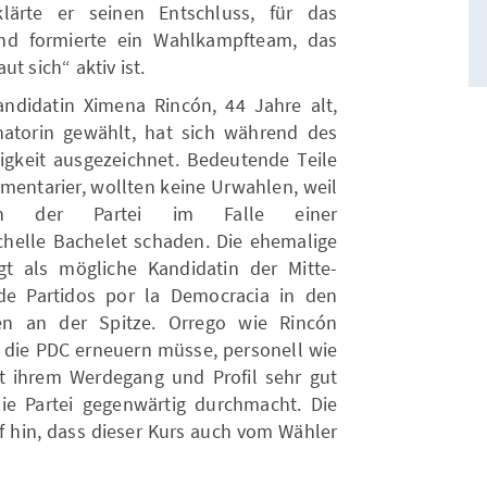
lärte er seinen Entschluss, für das
nd formierte ein Wahlkampfteam, das
t sich“ aktiv ist.
ndidatin Ximena Rincón, 44 Jahre alt,
atorin gewählt, hat sich während des
gkeit ausgezeichnet. Bedeutende Teile
amentarier, wollten keine Urwahlen, weil
en der Partei im Falle einer
chelle Bachelet schaden. Die ehemalige
egt als mögliche Kandidatin der Mitte-
 de Partidos por la Democracia in den
en an der Spitze. Orrego wie Rincón
h die PDC erneuern müsse, personell wie
mit ihrem Werdegang und Profil sehr gut
ie Partei gegenwärtig durchmacht. Die
f hin, dass dieser Kurs auch vom Wähler