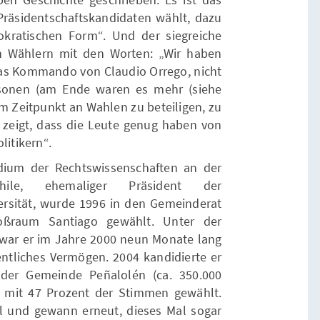
 Präsidentschaftskandidaten wählt, dazu
kratischen Form“. Und der siegreiche
n Wählern mit den Worten: „Wir haben
 das Kommando von Claudio Orrego, nicht
rsonen (am Ende waren es mehr (siehe
em Zeitpunkt an Wahlen zu beteiligen, zu
t, zeigt, dass die Leute genug haben von
litikern“.
udium der Rechtswissenschaften an der
hile, ehemaliger Präsident der
ersität, wurde 1996 in den Gemeinderat
ßraum Santiago gewählt. Unter der
 war er im Jahre 2000 neun Monate lang
ntliches Vermögen. 2004 kandidierte er
der Gemeinde Peñalolén (ca. 350.000
 mit 47 Prozent der Stimmen gewählt.
hl und gewann erneut, dieses Mal sogar