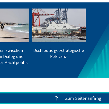
en zwischen
Dschibutis geostrategische
m Dialog und
Relevanz
er Machtpolitik
Zum Seitenanfang