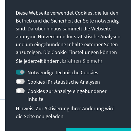
Anschrift
Diese Webseite verwendet Cookies, die für den
Betrieb und die Sicherheit der Seite notwendig
Konrad-Adenauer-Stiftung e.V.
sind. Darüber hinaus sammelt die Webseite
Auslandsbüro Chile
anonyme Nutzerdaten für statistische Analysen
Enrique Nercasseaux 2381, Providencia
und um eingebundene Inhalte externer Seiten
Santiago de Chile
anzuzeigen. Die Cookie-Einstellungen können
Chile
Sie jederzeit ändern.
Erfahren Sie mehr
Notwendige technische Cookies
Cookies für statistische Analysen
Cookies zur Anzeige eingebundener
Inhalte
Hauptseite der KAS
Impressum
Datensc
Hinweis: Zur Aktivierung Ihrer Änderung wird
die Seite neu geladen