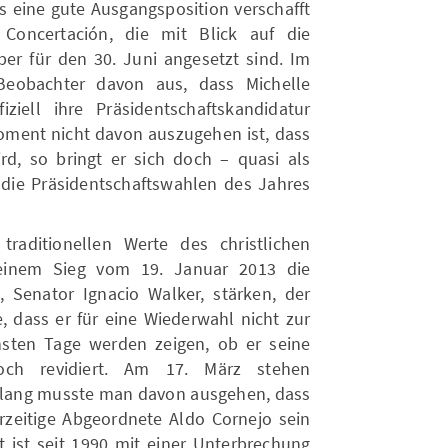
s eine gute Ausgangsposition verschafft
Concertación, die mit Blick auf die
r für den 30. Juni angesetzt sind. Im
Beobachter davon aus, dass Michelle
ziell ihre Präsidentschaftskandidatur
ment nicht davon auszugehen ist, dass
d, so bringt er sich doch – quasi als
 die Präsidentschaftswahlen des Jahres
raditionellen Werte des christlichen
einem Sieg vom 19. Januar 2013 die
 Senator Ignacio Walker, stärken, der
, dass er für eine Wiederwahl nicht zur
sten Tage werden zeigen, ob er seine
noch revidiert. Am 17. März stehen
slang musste man davon ausgehen, dass
erzeitige Abgeordnete Aldo Cornejo sein
t ist seit 1990 mit einer Unterbrechung