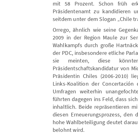
mit 58 Prozent. Schon früh erk
Präsidentenamt zu kandidieren u
seitdem unter dem Slogan „Chile trau
Orrego, ähnlich wie seine Gegenka
2009 in der Region Maule zur Sen
Wahlkampfs durch große Hartnäcki
der PDC, insbesondere etliche Parl
sie meinten, diese könnt
Präsidentschaftskandidatur von Mi
Präsidentin Chiles (2006-2010) li
Links-Koalition der Concertación
Umfragen weiterhin unangefocht
führten dagegen ins Feld, dass sic
inhaltlich. Beide repräsentieren 
diesen Erneuerungsprozess, den d
hohe Wahlbeteiligung deutet darau
belohnt wird.