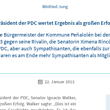
Winfried Jung
räsident der PDC wertet Ergebnis als großen Erfo
ühere Bürgermeister der Kommune Peñalolén bei d
3 gegen seine Rivalin, die Senatorin Ximena Rincó
PDC, aber auch Sympathisanten, die ebenfalls zur
waren es am Ende mehr Sympathisanten als Mitglie
22. Januar 2013
ident der PDC, Senator Ignacio Walker,
roßen Erfolg. Walker sagte: „Dies ist ein
ben Geschichte geschrieben. Es ist das