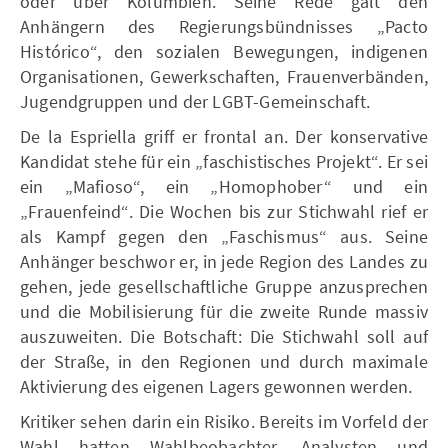
oder über Kolumbien. Seine Rede galt den
Anhängern des Regierungsbündnisses „Pacto
Histórico“, den sozialen Bewegungen, indigenen
Organisationen, Gewerkschaften, Frauenverbänden,
Jugendgruppen und der LGBT-Gemeinschaft.
De la Espriella griff er frontal an. Der konservative
Kandidat stehe für ein „faschistisches Projekt“. Er sei
ein „Mafioso“, ein „Homophober“ und ein
„Frauenfeind“. Die Wochen bis zur Stichwahl rief er
als Kampf gegen den „Faschismus“ aus. Seine
Anhänger beschwor er, in jede Region des Landes zu
gehen, jede gesellschaftliche Gruppe anzusprechen
und die Mobilisierung für die zweite Runde massiv
auszuweiten. Die Botschaft: Die Stichwahl soll auf
der Straße, in den Regionen und durch maximale
Aktivierung des eigenen Lagers gewonnen werden.
Kritiker sehen darin ein Risiko. Bereits im Vorfeld der
Wahl hatten Wahlbeobachter, Analysten und