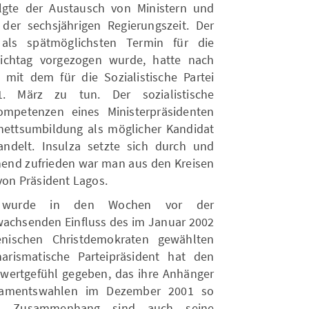
lgte der Austausch von Ministern und
der sechsjährigen Regierungszeit. Der
als spätmöglichsten Termin für die
tichtag vorgezogen wurde, hatte nach
 mit dem für die Sozialistische Partei
1. März zu tun. Der sozialistische
ompetenzen eines Ministerpräsidenten
inettsumbildung als möglicher Kandidat
andelt. Insulza setzte sich durch und
hend zufrieden war man aus den Kreisen
on Präsident Lagos.
n wurde in den Wochen vor der
wachsenden Einfluss des im Januar 2002
enischen Christdemokraten gewählten
harismatische Parteipräsident hat den
wertgefühl gegeben, das ihre Anhänger
lamentswahlen im Dezember 2001 so
em Zusammenhang sind auch seine