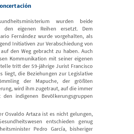
Concertación
ndheitsministerium wurden beide
us den eigenen Reihen ersetzt. Dem
 Mario Fernández wurde vorgehalten, als
ügend Initiativen zur Verabschiedung von
 auf den Weg gebracht zu haben. Auch
sen Kommunikation mit seiner eigenen
telle tritt der 59-jährige Jurist Francisco
 liegt, die Beziehungen zur Legislative
kömmling der Mapuche, der größten
rung, wird ihm zugetraut, auf die immer
it den indigenen Bevölkerungsgruppen
r Osvaldo Artaza ist es nicht gelungen,
Gesundheitswesen entschieden genug
tsminister Pedro García, bisheriger