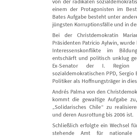
von der radikalen sozialdemokrat
einem der Protagonisten im Best
Bates Aufgabe besteht unter ander
jüngsten Korruptionsfälle und in de
Bei der Christdemokratin Mari
Präsidenten Patricio Aylwin, wurde
Interessenskonflikte im Bildu
entschärft und politisch unklug g
Ex-Senator der I. Region 
sozialdemokratischen PPD, Sergio Bit
Politiker als Hoffnungsträger in die
Andrés Palma von den Christdemokr
kommt die gewaltige Aufgabe zu,
„Solidarisches Chile“ zu realisie
und deren Ausrottung bis 2006 ist.
Schließlich erfolgte ein Wechsel f
stehende Amt für nationale 