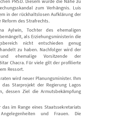
ischen PRSD. Diesem wurde die Nähe zu
echungsskandal zum Verhängnis. Luis
em in der rückhaltslosen Aufklärung der
r Reform des Strafrechts.
ana Aylwin, Tochter des ehemaligen
 bemängelt, als Erziehungsministerin die
ngsbereich nicht entschieden genug
ehandelt zu haben. Nachfolger wird der
und ehemalige Vorsitzende der
ar Chacra. Für viele gilt der profilierte
sem Ressort.
aten wird neuer Planungsminister. Ihm
 das Starprojekt der Regierung Lagos
ren, dessen Ziel die Armutsbekämpfung
ür das im Range eines Staatssekretariats
Angelegenheiten und Frauen. Die