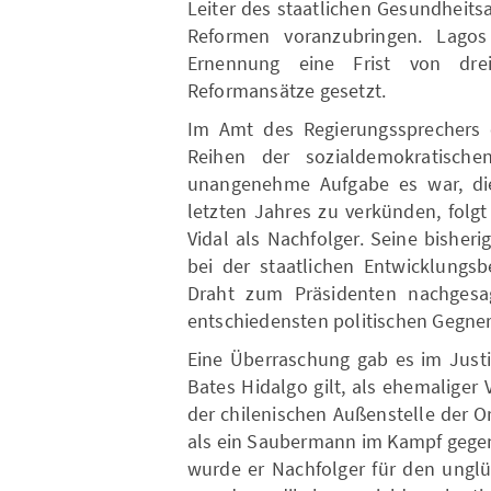
Leiter des staatlichen Gesundheitsa
Reformen voranzubringen. Lagos
Ernennung eine Frist von dre
Reformansätze gesetzt.
Im Amt des Regierungssprechers e
Reihen der sozialdemokratisch
unangenehme Aufgabe es war, die 
letzten Jahres zu verkünden, folgt
Vidal als Nachfolger. Seine bisher
bei der staatlichen Entwicklungs
Draht zum Präsidenten nachgesagt
entschiedensten politischen Gegner
Eine Überraschung gab es im Justiz
Bates Hidalgo gilt, als ehemaliger
der chilenischen Außenstelle der O
als ein Saubermann im Kampf gegen
wurde er Nachfolger für den ungl