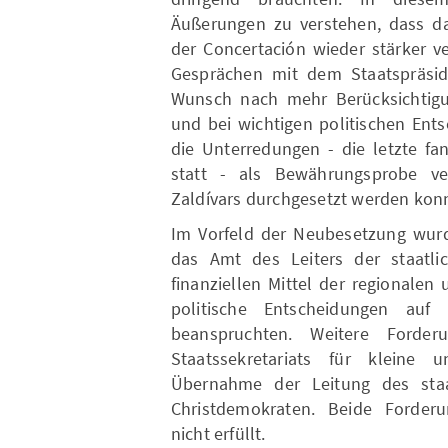
Äußerungen zu verstehen, dass das
der Concertación wieder stärker v
Gesprächen mit dem Staatspräside
Wunsch nach mehr Berücksichtigu
und bei wichtigen politischen En
die Unterredungen - die letzte f
statt - als Bewährungsprobe ve
Zaldívars durchgesetzt werden kon
Im Vorfeld der Neubesetzung wurd
das Amt des Leiters der staatli
finanziellen Mittel der regionale
politische Entscheidungen auf 
beanspruchten. Weitere Forder
Staatssekretariats für kleine
Übernahme der Leitung des staa
Christdemokraten. Beide Forder
nicht erfüllt.