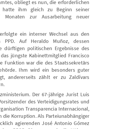
mtes, obliegt es nun, die erforderlichen
 hatte ihm gleich zu Beginn seiner
i Monaten zur Ausarbeitung neuer
rfolgte ein interner Wechsel aus den
en PPD. Auf Heraldo Muñoz, dessen
dürftigen politischen Ergebnisse des
 das jüngste Kabinettmitglied Francisco
ige Funktion war die des Staatssekretärs
behörde. Ihm wird ein besonders guter
, andererseits zählt er zu Zaldívars
n.
ministerium. Der 67-jährige Jurist Luis
 Vorsitzender des Verteidigungsrates und
rganisation Transparencia Internacional,
 die Korruption. Als Parteiunabhängiger
ücklich agierenden José Antonio Gómez