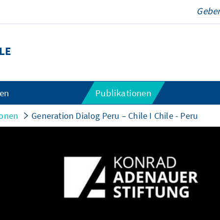
LE
gen
Publikationen
ionen
Generation Dialog Peru – Chile I Chile - Peru