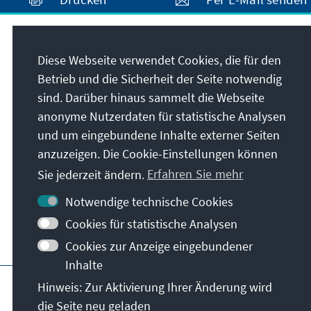
Anschrift
Diese Webseite verwendet Cookies, die für den
Betrieb und die Sicherheit der Seite notwendig
Konrad-Adenauer-Stiftung e.V.
sind. Darüber hinaus sammelt die Webseite
Auslandsbüro Chile
anonyme Nutzerdaten für statistische Analysen
Enrique Nercasseaux 2381, Providencia
und um eingebundene Inhalte externer Seiten
Santiago de Chile
anzuzeigen. Die Cookie-Einstellungen können
Chile
Sie jederzeit ändern.
Erfahren Sie mehr
Notwendige technische Cookies
Cookies für statistische Analysen
Cookies zur Anzeige eingebundener
Inhalte
Hauptseite der KAS
Impressum
Datensc
Hinweis: Zur Aktivierung Ihrer Änderung wird
die Seite neu geladen