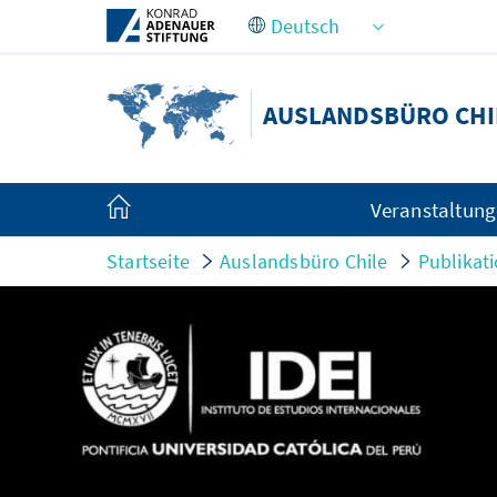
Zum Hauptinhalt springen
AUSLANDSBÜRO CHI
Veranstaltun
Startseite
Auslandsbüro Chile
Publikat