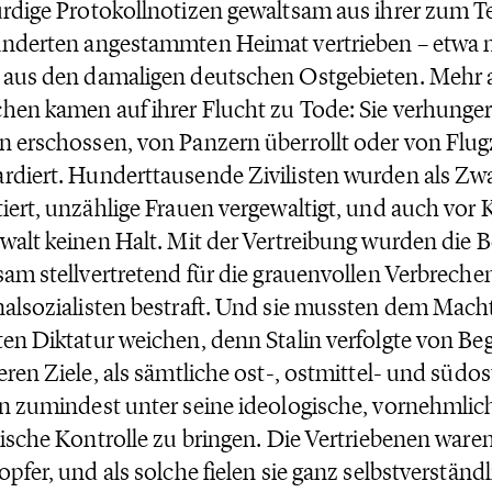
rdige Protokollnotizen gewaltsam aus ihrer zum Tei
nderten angestammten Heimat vertrieben – etwa 
aus den damaligen deutschen Ostgebieten. Mehr a
en kamen auf ihrer Flucht zu Tode: Sie verhungert
 erschossen, von Panzern überrollt oder von Flu
diert. Hunderttausende Zivilisten wurden als Zw
iert, unzählige Frauen vergewaltigt, und auch vor
walt keinen Halt. Mit der Vertreibung wurden die 
sam stellvertretend für die grauenvollen Verbreche
alsozialisten bestraft. Und sie mussten dem Mach
en Diktatur weichen, denn Stalin verfolgte von Be
eren Ziele, als sämtliche ost-, ostmittel- und süd
n zumindest unter seine ideologische, vornehmlich
rische Kontrolle zu bringen. Die Vertriebenen war
opfer, und als solche fielen sie ganz selbstverständl