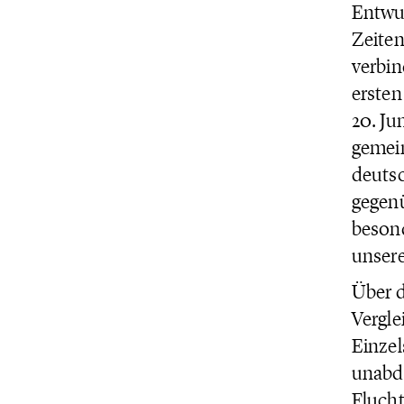
Entwur
Zeiten
verbin
ersten
20. Jun
gemei
deuts
gegenü
beson
unsere
Über d
Vergle
Einzel
unabdi
Flucht