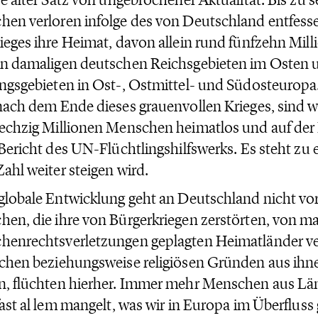
en verloren infolge des von Deutschland entfess
ieges ihre Heimat, davon allein rund fünfzehn Mil
n damaligen deutschen Reichsgebieten im Osten 
ngsgebieten in Ost-, Ostmittel- und Südosteuropa.
nach dem Ende dieses grauenvollen Krieges, sind w
echzig Millionen Menschen heimatlos und auf der 
 Bericht des UN-Flüchtlingshilfswerks. Es steht zu 
Zahl weiter steigen wird.
globale Entwicklung geht an Deutschland nicht v
en, die ihre von Bürgerkriegen zerstörten, von m
enrechtsverletzungen geplagten Heimatländer ve
chen beziehungsweise religiösen Gründen aus ihne
, flüchten hierher. Immer mehr Menschen aus Lä
fast al lem mangelt, was wir in Europa im Überfluss