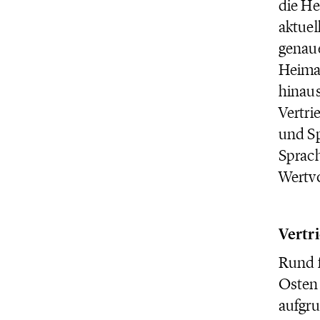
die He
aktuel
genaue
Heimat
hinaus
Vertri
und Sp
Sprach
Wertvo
Vertr
Rund f
Osten
aufgru