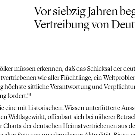
Vor siebzig Jahren be
Vertreibung von Deu
ölker müssen erkennen, daß das Schicksal der deu
vertriebenen wie aller Flüchtlinge, ein Weltproble
 höchste sittliche Verantwortung und Verpflichtu
1
ng fordert.“
e eine mit historischem Wissen unterfütterte Aus
len Weltlagewirkt, offenbart sich bei näherer Betrac
r Charta der deutschen Heimatvertriebenen aus de
re alter Satz von ungebrochener Aktualität. Bis zu 