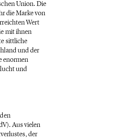
schen Union. Die
hr die Marke von
rreichten Wert
e mit ihnen
 sittliche
chland und der
ie enormen
Flucht und
 den
V). Aus vielen
verlustes, der