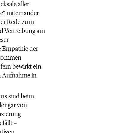
cksale aller
se“ miteinander
iner Rede zum
nd Vertreibung am
eser
e Empathie der
chkommen
ern bewirkt ein
n Aufnahme in
aus sind beim
er gar von
nzierung
fällt –
utigen