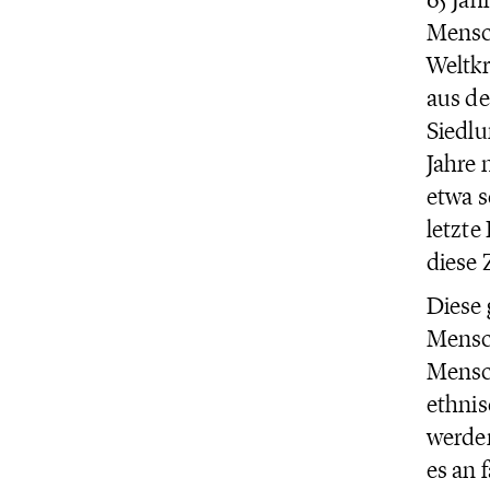
Mensch
Weltkr
aus de
Siedlu
Jahre 
etwa s
letzte
diese 
Diese 
Mensch
Mensch
ethnis
werden
es an 