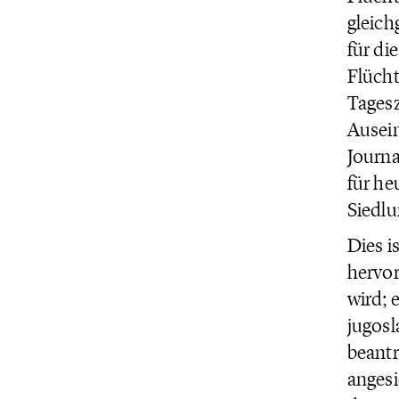
gleich
für di
Flücht
Tagesz
Ausei
Journa
für he
Siedlu
Dies i
hervor
wird; 
jugosl
beant
angesi