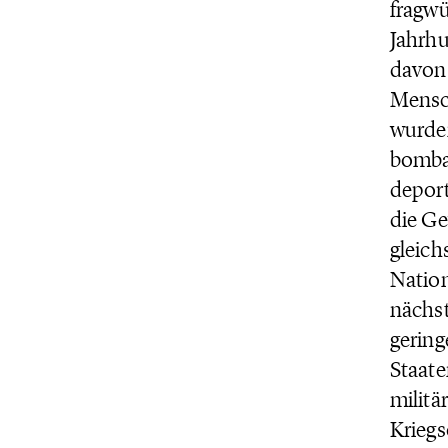
fragwü
Jahrhu
davon 
Mensch
wurden
bombar
deport
die Ge
gleich
Nation
nächst
gering
Staate
militä
Kriegs