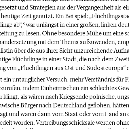
gesetzt und Strategien aus der Vergangenheit als e
e heutige Zeit genutzt. Ein Bei spiel: „Flüchtlingssta
3
linge ab“,
war unlängst in einer großen, linken de
eitung zu lesen. Ohne besondere Mühe um eine s
nandersetzung mit dem Thema aufzuwenden, empö
listin über die aus ihrer Sicht unzureichende Auf
utige Flüchtlinge in einer Stadt, die nach dem Zweit
ng von „Flüchtlingen aus Ost und Südosteuropa“ e
st ein untauglicher Versuch, mehr Verständnis für F
zurufen, indem Einheimischen ein schlechtes Gew
er klingt, als wären nach Kriegsende polnische, ung
awische Bürger nach Deutschland geflohen, hätten 
ragt und wären dann vom Staat oder vom Land an 
edelt worden. Vertreibungsschicksale werden ohne