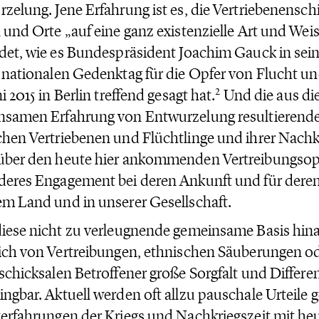
zelung. Jene Erfahrung ist es, die Vertriebenenschi
 und Orte „auf eine ganz existenzielle Art und Wei
det, wie es Bundespräsident Joachim Gauck in se
 nationalen Gedenktag für die Opfer von Flucht u
2
i 2015 in Berlin treffend gesagt hat.
Und die aus di
nsamen Erfahrung von Entwurzelung resultierend
chen Vertriebenen und Flüchtlinge und ihrer Na
ber den heute hier ankommenden Vertreibungsopf
deres Engagement bei deren Ankunft und für dere
m Land und in unserer Gesellschaft.
iese nicht zu verleugnende gemeinsame Basis hin
ich von Vertreibungen, ethnischen Säuberungen od
schicksalen Betroffener große Sorgfalt und Differe
ngbar. Aktuell werden oft allzu pauschale Urteile ge
erfahrungen der Kriegs und Nachkriegszeit mit he