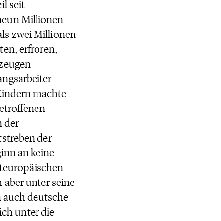
l seit
neun Millionen
ls zwei Millionen
en, erfroren,
gzeugen
angsarbeiter
 Kindern machte
Betroffenen
n der
tstreben der
ginn an keine
osteuropäischen
 aber unter seine
en auch deutsche
ich unter die