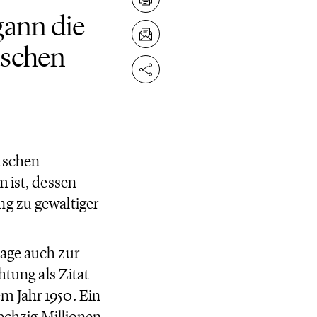
gann die
tschen
tschen
m ist, dessen
ng zu gewaltiger
sage auch zur
htung als Zitat
m Jahr 1950. Ein
sechzig Millionen