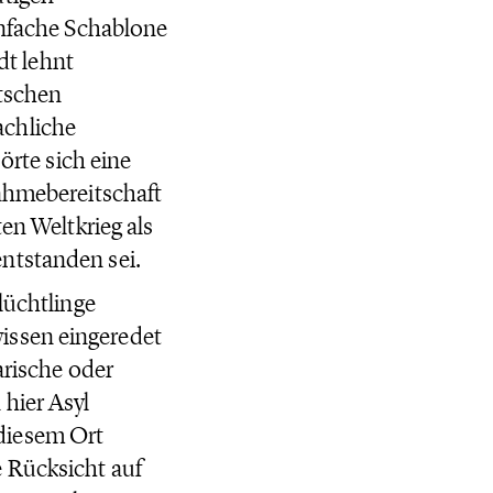
infache Schablone
dt lehnt
utschen
achliche
rte sich eine
nahmebereitschaft
en Weltkrieg als
ntstanden sei.
lüchtlinge
issen eingeredet
arische oder
hier Asyl
diesem Ort
 Rücksicht auf