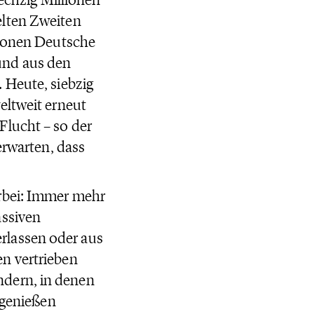
elten Zweiten
lionen Deutsche
und aus den
 Heute, siebzig
eltweit erneut
Flucht – so der
erwarten, dass
orbei: Immer mehr
assiven
rlassen oder aus
n vertrieben
ndern, in denen
 genießen