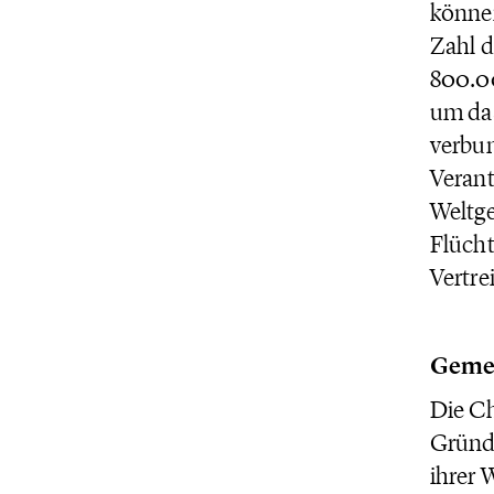
können
Zahl d
800.00
um das
verbun
Verant
Weltge
Flücht
Vertre
Gemei
Die Ch
Gründ
ihrer 