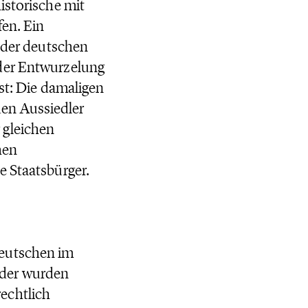
istorische mit
fen. Ein
n der deutschen
 der Entwurzelung
ist: Die damaligen
en Aussiedler
 gleichen
hen
e Staatsbürger.
Deutschen im
oder wurden
echtlich