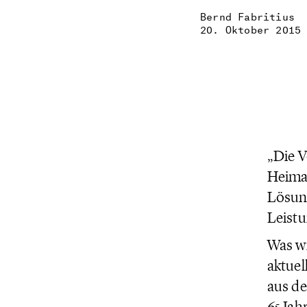
Bernd Fabritius
20. Oktober 2015
„Die V
Heimat
Lösung
Leistu
Was wi
aktuel
aus de
65 Jah